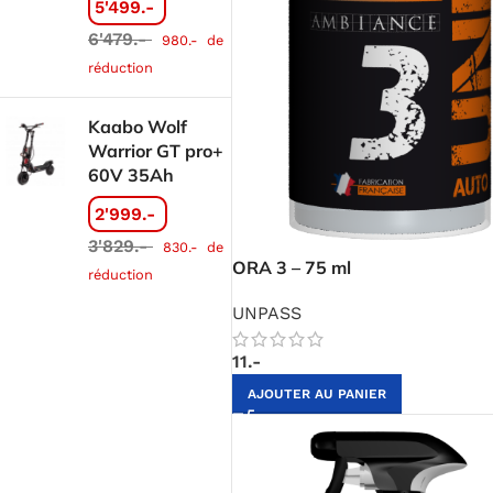
5'499.-
6'479.-
980.-
de
réduction
Kaabo Wolf
Warrior GT pro+
60V 35Ah
2'999.-
3'829.-
830.-
de
ORA 3 – 75 ml
réduction
UNPASS
11.-
AJOUTER AU PANIER