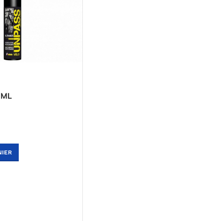
 ML
NIER