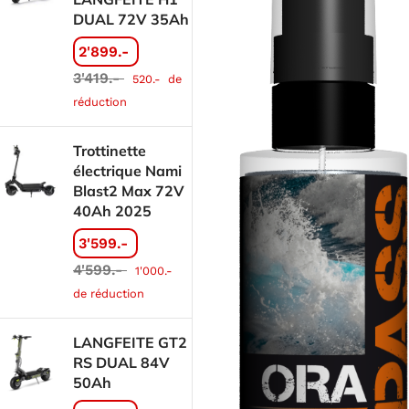
DUAL 72V 35Ah
2'899.-
3'419.-
520.-
de
réduction
Trottinette
électrique Nami
Blast2 Max 72V
40Ah 2025
3'599.-
4'599.-
1'000.-
de réduction
LANGFEITE GT2
RS DUAL 84V
50Ah