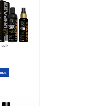
 cuir
NIER