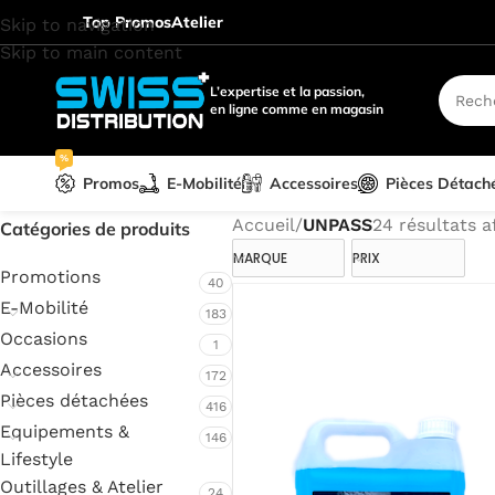
Top Promos
Atelier
Skip to navigation
Skip to main content
L’expertise et la passion,
en ligne comme en magasin
%
Promos
E-Mobilité
Accessoires
Pièces Détach
Accueil
/
UNPASS
24 résultats a
Catégories de produits
MARQUE
PRIX
Promotions
40
E-Mobilité
183
Occasions
1
Accessoires
172
Pièces détachées
416
Equipements &
146
Lifestyle
Outillages & Atelier
24