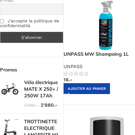
E-mail
J'accepte la politique de
confidentialité.
UNPASS MW Shampoing 1L
UNPASS
Promos
16.-
Vélo électrique
MATE X 250+ /
AJOUTER AU PANIER
250W 17Ah
2'880.-
3'199.-
TROTTINETTE
ELECTRIQUE
LANGFEITE H1