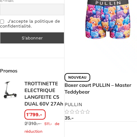
E-mail
J'accepte la politique de
confidentialité.
Promos
NOUVEAU
TROTTINETTE
Boxer court PULLIN – Master
ELECTRIQUE
Teddybear
LANGFEITE C5
DUAL 60V 27Ah
PULLIN
1'799.-
35.-
2'310.-
511.-
de
réduction