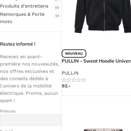
Produits d'entretiens
56
Remorques & Porte
49
moto
Restez informé !
NOUVEAU
Recevez en avant-
PULLIN – Sweat Hoodie Univers
première nos nouveautés,
nos offres exclusives et
PULLIN
des conseils dédiés à
92.-
l'univers de la mobilité
électrique. Promis, aucun
spam !
Prénom