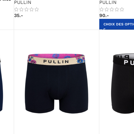
PULLIN
PULLIN
35.-
90.-
CHOIX DES OPT