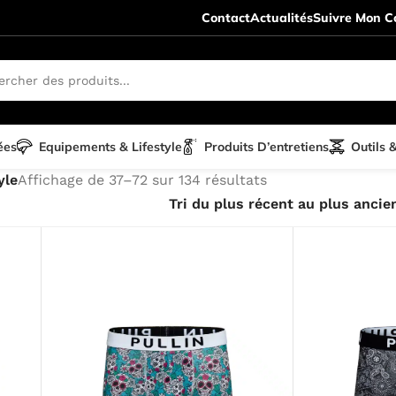
Contact
Actualités
Suivre Mon Co
ées
Equipements & Lifestyle
Produits D’entretiens
Outils 
yle
Affichage de 37–72 sur 134 résultats