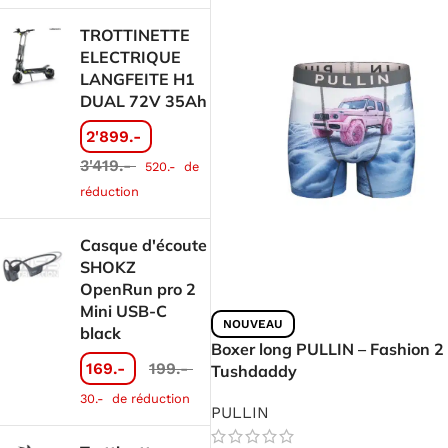
TROTTINETTE
ELECTRIQUE
LANGFEITE H1
DUAL 72V 35Ah
2'899.-
3'419.-
520.-
de
réduction
Casque d'écoute
SHOKZ
OpenRun pro 2
Mini USB-C
NOUVEAU
black
Boxer long PULLIN – Fashion 2
169.-
199.-
Tushdaddy
30.-
de réduction
PULLIN