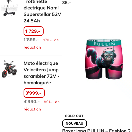
Trottinette
35.-
électrique Nami
Superstellar 52V
24.5Ah
1'729.-
1'899.-
170.-
de
réduction
Moto électrique
Velocifero Jump
scrambler 72V -
homologuée
3'999.-
4'990.-
991.-
de
réduction
SOLD OUT
NOUVEAU
Boxer long PULLIN – Fashion 2 