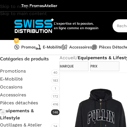
Top Promos
Atelier
Skip to navigation
Skip to main content
L’expertise et la passion,
en ligne comme en magasin
%
Promos
E-Mobilité
Accessoires
Pièces Détach
Accueil
/
Equipements & Lifest
Catégories de produits
MARQUE
PRIX
Promotions
40
E-Mobilité
183
Occasions
1
Accessoires
172
Pièces détachées
416
Equipements &
146
Lifestyle
Outillages & Atelier
24