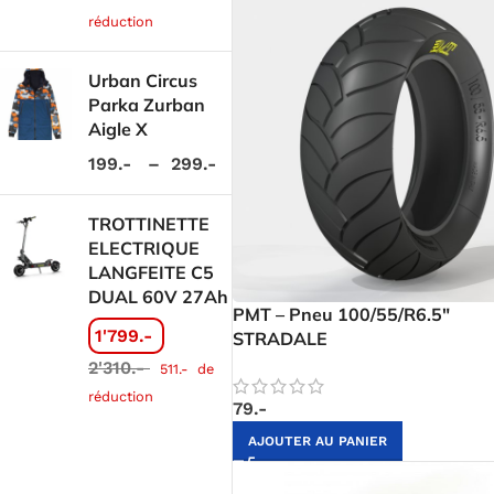
réduction
Urban Circus
Parka Zurban
Aigle X
199.-
–
299.-
TROTTINETTE
ELECTRIQUE
LANGFEITE C5
DUAL 60V 27Ah
PMT – Pneu 100/55/R6.5″
1'799.-
STRADALE
2'310.-
511.-
de
réduction
79.-
AJOUTER AU PANIER