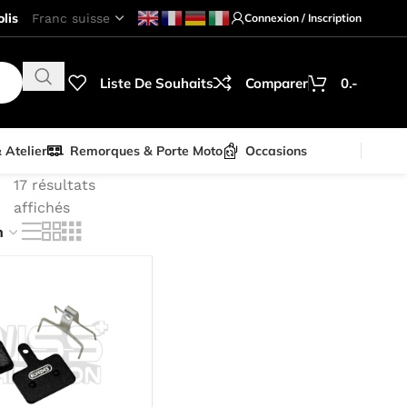
lis
Connexion / Inscription
Liste De Souhaits
Comparer
0.-
& Atelier
Remorques & Porte Moto
Occasions
17 résultats
affichés