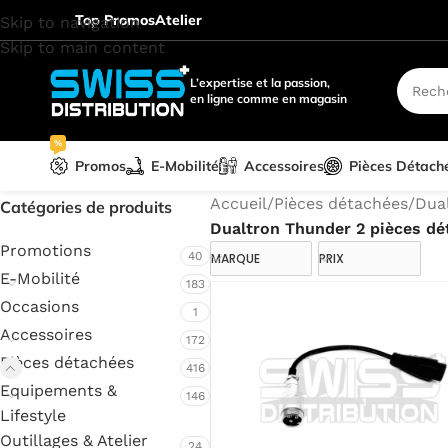
Top Promos
Atelier
Skip to navigation
Skip to main content
L’expertise et la passion,
en ligne comme en magasin
%
Promos
E-Mobilité
Accessoires
Pièces Détach
Accueil
/
Pièces détachées
/
Dua
Catégories de produits
Dualtron Thunder 2 pièces dé
Promotions
40
MARQUE
PRIX
E-Mobilité
183
Occasions
1
Accessoires
172
Pièces détachées
416
Equipements &
146
Lifestyle
Outillages & Atelier
24