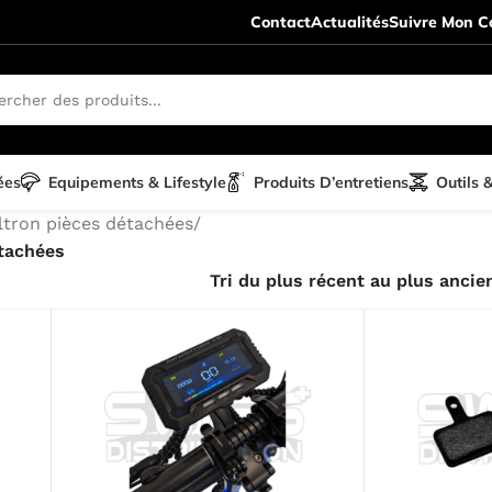
Contact
Actualités
Suivre Mon Co
ées
Equipements & Lifestyle
Produits D’entretiens
Outils 
ltron pièces détachées
/
tachées