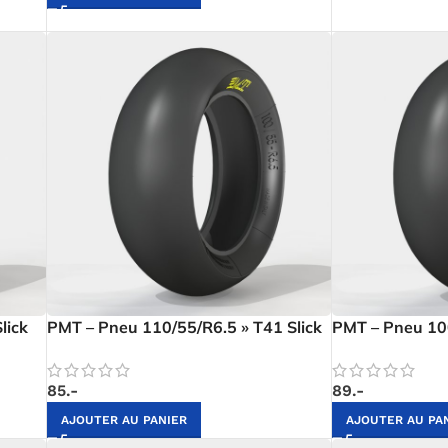
lick
PMT – Pneu 110/55/R6.5 » T41 Slick
PMT – Pneu 100
85.-
89.-
AJOUTER AU PANIER
AJOUTER AU PA