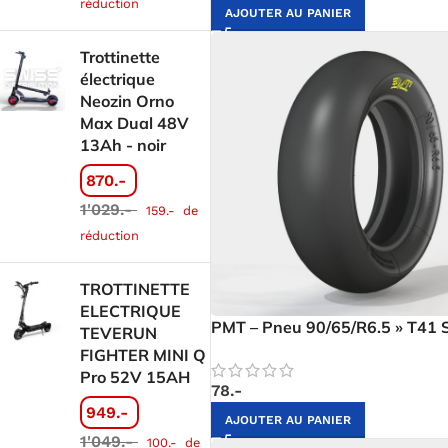
réduction
AJOUTER AU PANIER
Trottinette
électrique
Neozin Orno
Max Dual 48V
13Ah - noir
870.-
1'029.-
159.-
de
réduction
TROTTINETTE
ELECTRIQUE
PMT – Pneu 90/65/R6.5 » T41 S
TEVERUN
FIGHTER MINI Q
Pro 52V 15AH
78.-
949.-
AJOUTER AU PANIER
1'049.-
100.-
de