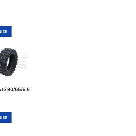
NIER
uté 90/65/6.5
NIER