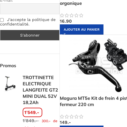
E-mail
organique
J'accepte la politique de
16.90
confidentialité.
AJOUTER AU PANIER
Promos
TROTTINETTE
ELECTRIQUE
LANGFEITE GT2
MINI DUAL 52V
Magura MT5e Kit de frein 4 pis
18,2Ah
fermeur 220 cm
1'549.-
1'849.-
300.-
de
149.-