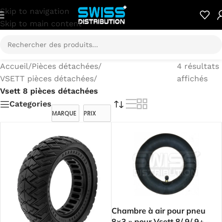
Skip to navigation
Skip to main content
Accueil
/
Pièces détachées
/
4 résultats
VSETT pièces détachées
/
affichés
Vsett 8 pièces détachées
Categories
MARQUE
PRIX
Chambre à air pour pneu
8×3 » pour Vsett 8/ 9/ 9+ –