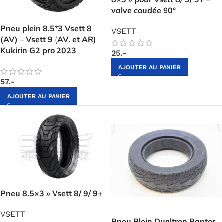
valve coudée 90°
Pneu plein 8.5*3 Vsett 8
VSETT
(AV) – Vsett 9 (AV. et AR)
Kukirin G2 pro 2023
25.-
AJOUTER AU PANIER
57.-
AJOUTER AU PANIER
Pneu 8.5×3 » Vsett 8/ 9/ 9+
VSETT
Pneu Plein Dualtron Raptor