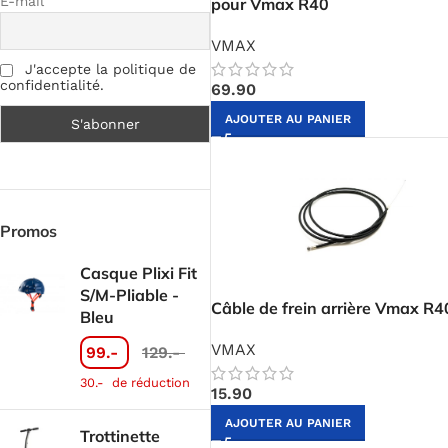
E-mail
pour Vmax R40
VMAX
J'accepte la politique de
confidentialité.
69.90
AJOUTER AU PANIER
Promos
Casque Plixi Fit
S/M-Pliable -
Câble de frein arrière Vmax R4
Bleu
VMAX
99.-
129.-
30.-
de réduction
15.90
AJOUTER AU PANIER
Trottinette