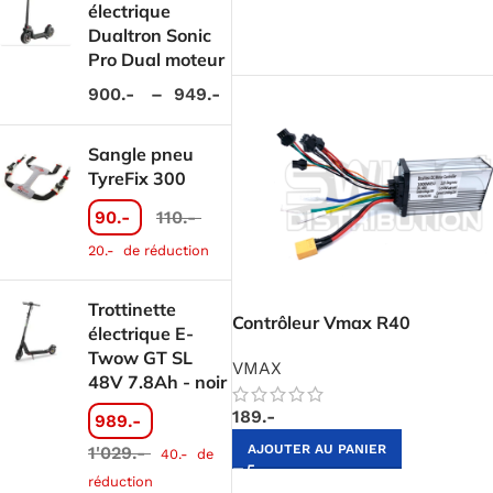
électrique
Dualtron Sonic
Pro Dual moteur
900.-
–
949.-
Sangle pneu
TyreFix 300
90.-
110.-
20.-
de réduction
Trottinette
Contrôleur Vmax R40
électrique E-
Twow GT SL
VMAX
48V 7.8Ah - noir
189.-
989.-
AJOUTER AU PANIER
1'029.-
40.-
de
réduction