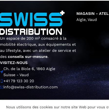
MAGASIN - ATEL
Aigle, Vaud
Un espace de 200 m² consacré à la
mobilité électrique, aux équipements et
au lifestyle, avec un atelier de service et
des
conseils sur-mesure
.
VISITEZ-NOUS
Ch. de la Biole 6, 1860 Aigle
Suisse - Vaud
+41 79 123 30 20
info@swiss-distribution.com
Nous utilisons des cookies sur notre site Web pour vous off
SWISS-DISTRIBUTION.COM
Copyright © 2026