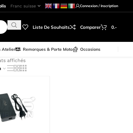
lis
Connexion / Inscription
Liste De Souhaits
Comparer
0.-
& Atelier
Remorques & Porte Moto
Occasions
ats affichés