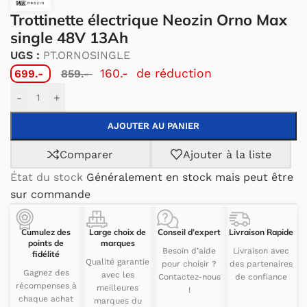
Trottinette électrique Neozin Orno Max
single 48V 13Ah
UGS :
PT.ORNOSINGLE
160.-
de réduction
699.-
859.-
Alternative:
-
+
AJOUTER AU PANIER
Comparer
Ajouter à la liste
État du stock
Généralement en stock mais peut être
sur commande
Cumulez des
Large choix de
Conseil d’expert
Livraison Rapide
points de
marques
Besoin d’aide
Livraison avec
fidélité
Qualité garantie
pour choisir ?
des partenaires
Gagnez des
avec les
Contactez-nous
de confiance
récompenses à
meilleures
!
chaque achat
marques du