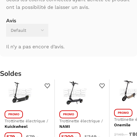
ont la possibilité de laisser un avis.
Avis
Il n’y a pas encore d’avis.
Soldes
PROMO
PROMO
PROMO
Trottinette 
Trottinette électrique
/
Trottinette électrique
/
Onemile
Kuickwheel
NAMI
1'8
2'149.-
579.-
679.-
1'200.-
1'349.-