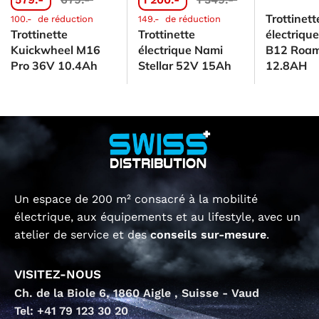
Trottinett
100.-
de réduction
149.-
de réduction
Trottinette
Trottinette
électriqu
Kuickwheel M16
électrique Nami
B12 Roa
Pro 36V 10.4Ah
Stellar 52V 15Ah
12.8AH
Un espace de 200 m² consacré à la mobilité
électrique, aux équipements et au lifestyle, avec un
atelier de service et des
conseils sur-mesure
.
VISITEZ-NOUS
Ch. de la Biole 6, 1860 Aigle , Suisse - Vaud
Tel: +41 79 123 30 20