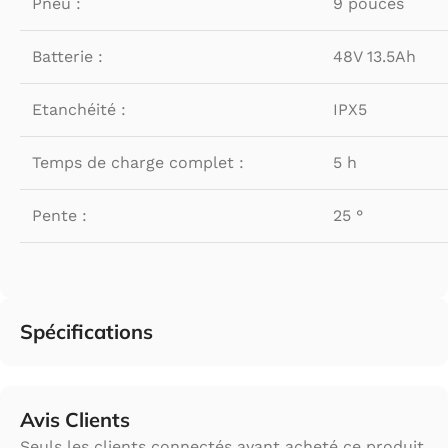
Pneu :
9 pouces
Batterie :
48V 13.5Ah
Etanchéité :
IPX5
Temps de charge complet :
5 h
Pente :
25 °
Spécifications
Avis Clients
Seuls les clients connectés ayant acheté ce produit