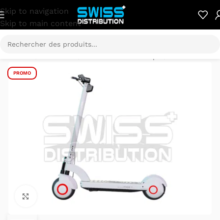
Skip to navigation
Skip to main content
Accueil
/
E-Mobilité
/
Trottinette électrique
/
Neozin
PROMO
Cliquez pour agrandir.