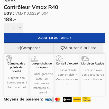
VMAX
Contrôleur Vmax R40
UGS :
VMX110.52291.004
189.-
Alternative:
-
+
AJOUTER AU PANIER
Comparer
Ajouter à la liste
Cumulez des
Large choix de
Conseil d’expert
Livraison Rapide
points de
marques
Besoin d’aide
Livraison avec
fidélité
Qualité garantie
pour choisir ?
des partenaires
Gagnez des
avec les
Contactez-nous
de confiance
récompenses à
meilleures
!
chaque achat
marques du
marché
Moyens de paiemen: