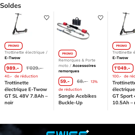
Soldes
PROMO
PROMO
Trottinette électrique
/
Trottinette 
PROMO
E-Twow
E-Twow
Remorques & Porte
moto
/
Accessoires
989.-
1'029.-
1'049.-
remorques
40.-
de réduction
100.-
de ré
59.-
68.-
13%
Trottinette
Trottinett
électrique E-Twow
électriq
de réduction
GT SL 48V 7.8Ah –
Sangle Acebikes
GT Sport
noir
Buckle-Up
10.5Ah – 