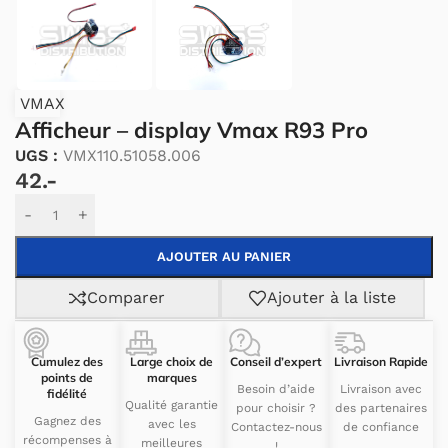
VMAX
Afficheur – display Vmax R93 Pro
UGS :
VMX110.51058.006
42.-
Alternative:
-
+
AJOUTER AU PANIER
Comparer
Ajouter à la liste
Cumulez des
Large choix de
Conseil d’expert
Livraison Rapide
points de
marques
Besoin d’aide
Livraison avec
fidélité
Qualité garantie
pour choisir ?
des partenaires
Gagnez des
avec les
Contactez-nous
de confiance
récompenses à
meilleures
!