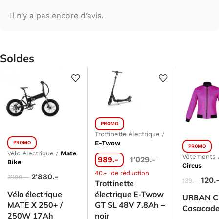
Il n’y a pas encore d’avis.
Soldes
PROMO
Trottinette électrique
/
E-Twow
PROMO
PROMO
Vélo électrique
/
Mate
Vêtements
989.-
1'029.-
Bike
Circus
40.-
de réduction
2'880.-
3'199.-
120.
139.-
Trottinette
Vélo électrique
électrique E-Twow
URBAN C
MATE X 250+ /
GT SL 48V 7.8Ah –
Casacad
250W 17Ah
noir