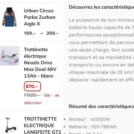
Découvrez les caractéristique
Urban Circus
Parka Zurban
La puissance de son moteu
Aigle X
batterie haute capacité de 
199.-
–
299.-
performances exceptionnel
vous permettant de parcouri
Trottinette
une seule charge. Son poids 
électrique
transport et sa maniabilité d
Neozin Orno
transports ou encore en deho
Max Dual 48V
vitesse maximale de 25 km/
13Ah - blanc
déplacer rapidement et eff
870.-
1'029.-
159.-
de
réduction
Résumé des caractéristiques
TROTTINETTE
Moteur : 1x1000W
ELECTRIQUE
Batterie : 52V 786Wh
LANGFEITE GT2