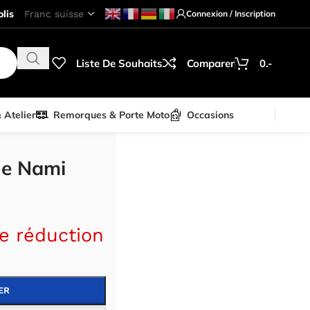
lis
Connexion / Inscription
Liste De Souhaits
Comparer
0.-
& Atelier
Remorques & Porte Moto
Occasions
2V 15Ah
que Nami
e réduction
ER