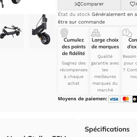
Comparer
État du stock
Généralement en s
être sur commande
Cumulez
Large choix
Con
des points
de marques
d’ex
de fidélité
Qualité
Besoin
Gagnez des
garantie avec
pour c
récompenses
les
? Cont
à chaque
meilleures
nou
achat
marques du
marché
Moyens de paiemen:
Spécifications