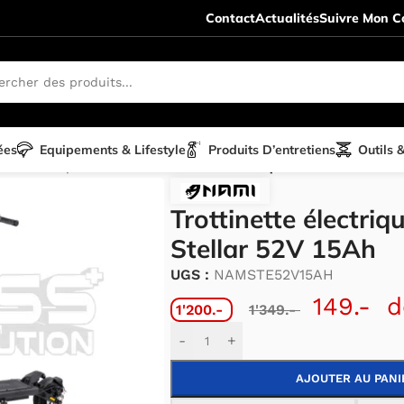
Contact
Actualités
Suivre Mon Co
ées
Equipements & Lifestyle
Produits D’entretiens
Outils 
te électrique
/
NAMI
/
Trottinette électrique Nami Stellar 5
Trottinette électri
Stellar 52V 15Ah
UGS :
NAMSTE52V15AH
149.-
d
1'200.-
1'349.-
Alternative:
-
+
AJOUTER AU PANI