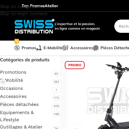
Top Promos
Atelier
Skip to navigation
Skip to main content
L’expertise et la passion,
en ligne comme en magasin
%
Promos
E-Mobilité
Accessoires
Pièces Détach
Accueil
/
E-Mobilité
/
Trottinet
Catégories de produits
PROMO
Promotions
40
E-Mobilité
183
Occasions
1
Accessoires
172
Pièces détachées
416
Equipements &
146
Lifestyle
Outillages & Atelier
24