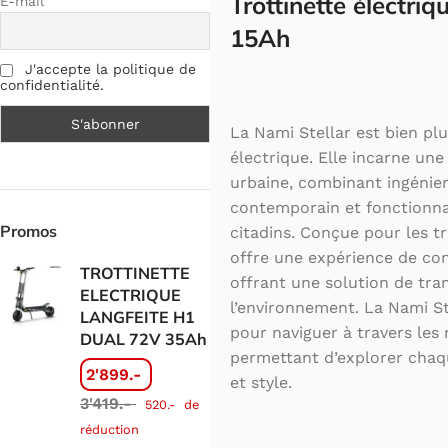
Trottinette électri
E-mail
15Ah
J'accepte la politique de
confidentialité.
La Nami Stellar est bien plu
électrique. Elle incarne une
urbaine, combinant ingénier
contemporain et fonctionna
Promos
citadins. Conçue pour les tr
offre une expérience de cond
TROTTINETTE
offrant une solution de tr
ELECTRIQUE
l’environnement. La Nami St
LANGFEITE H1
pour naviguer à travers les 
DUAL 72V 35Ah
permettant d’explorer chaqu
2'899.-
et style.
3'419.-
520.-
de
réduction