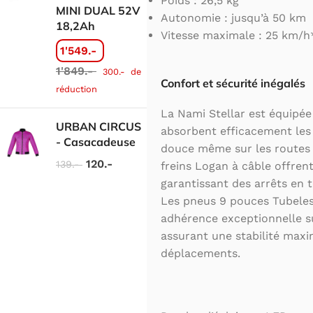
Poids : 26,5 kg
MINI DUAL 52V
Autonomie : jusqu’à 50 km
18,2Ah
Vitesse maximale : 25 km/h
1'549.-
1'849.-
300.-
de
Confort et sécurité inégalés
réduction
La Nami Stellar est équipée
URBAN CIRCUS
absorbent efficacement les
- Casacadeuse
douce même sur les routes 
120.-
139.-
freins Logan à câble offrent
garantissant des arrêts en 
Les pneus 9 pouces Tubeles
adhérence exceptionnelle su
assurant une stabilité maxi
déplacements.