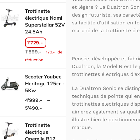
et légère ? La Dualtron Son
Trottinette
design futuriste, ses caract
électrique Nami
sa facilité d’utilisation en 
Superstellar 52V
marché de la trottinette éle
24.5Ah
1'729.-
1'899.-
170.-
de
Pensée, développée et fabri
réduction
Dualtron, la Model N est le
trottinettes électriques d’e
Scooter Youbee
Heritage 125cc -
La Dualtron Sonic se distin
5Kw
techniques de pointe qui en
4'999.-
–
trottinettes électriques dis
5'490.-
aimerez également sa qualit
illustre bien le positionne
Trottinette
marque.
électrique
Onemile B12