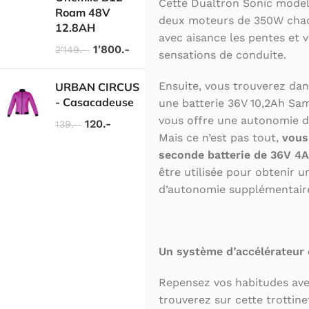
Cette Dualtron Sonic mode
Roam 48V
deux moteurs de 350W chac
12.8AH
avec aisance les pentes et 
1'800.-
2'149.-
sensations de conduite.
Ensuite, vous trouverez dan
URBAN CIRCUS
- Casacadeuse
une batterie 36V 10,2Ah Sam
vous offre une autonomie d
120.-
139.-
Mais ce n’est pas tout,
vous
seconde batterie de 36V 4A
être utilisée pour obtenir u
d’autonomie supplémentair
Un système d’accélérateur e
Repensez vos habitudes ave
trouverez sur cette trottin