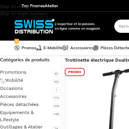
Top Promos
Atelier
Skip to navigation
Skip to main content
L’expertise et la passion,
en ligne comme en magasin
%
Promos
E-Mobilité
Accessoires
Pièces Détach
Accueil
/
E-Mobilité
/
Trottinet
Catégories de produits
Trottinette électrique Dual
Promotions
PROMO
40
E-Mobilité
183
Occasions
1
Accessoires
172
Pièces détachées
416
Equipements &
146
Lifestyle
Outillages & Atelier
24