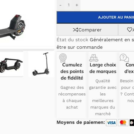
-
+
AJOUTER AU PANI
Comparer
État du stock
Généralement en s
être sur commande
Cumulez
Large choix
Con
des points
de marques
d’ex
de fidélité
Qualité
Besoin
Gagnez des
garantie avec
pour c
récompenses
les
? Cont
à chaque
meilleures
nou
achat
marques du
marché
Moyens de paiemen: