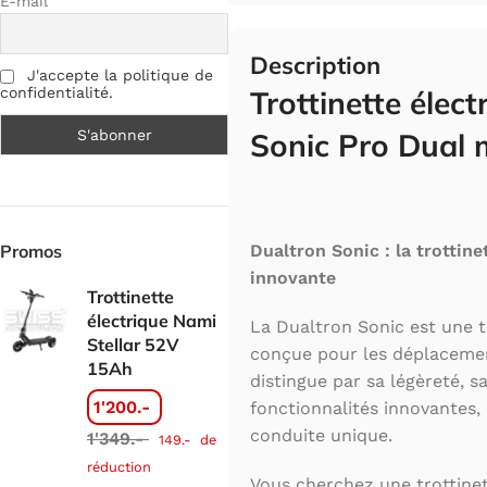
E-mail
Description
J'accepte la politique de
confidentialité.
Trottinette élec
Sonic Pro Dual 
Promos
Dualtron Sonic : la trottin
innovante
Trottinette
électrique Nami
La Dualtron Sonic est une t
Stellar 52V
conçue pour les déplacemen
15Ah
distingue par sa légèreté, s
1'200.-
fonctionnalités innovantes,
conduite unique.
1'349.-
149.-
de
réduction
Vous cherchez une trottine