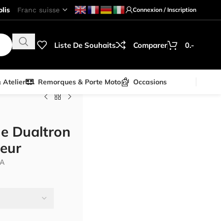
lis
Connexion / Inscription
Liste De Souhaits
Comparer
0.-
& Atelier
Remorques & Porte Moto
Occasions
que Dualtron
eur
A
-