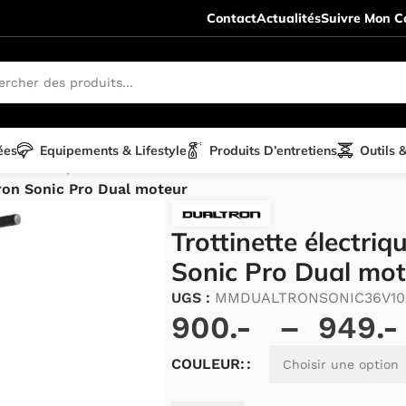
Contact
Actualités
Suivre Mon Co
ées
Equipements & Lifestyle
Produits D’entretiens
Outils 
te électrique
/
tron Sonic Pro Dual moteur
Trottinette électri
Sonic Pro Dual mot
UGS :
MMDUALTRONSONIC36V10
900.-
–
949.
Alternative:
COULEUR: