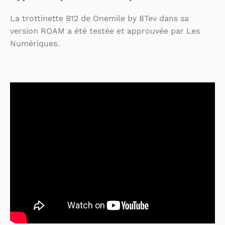
La trottinette B12 de Onemile by 8Tev dans sa
version ROAM a été testée et approuvée par Les
Numériques.