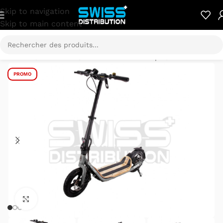
Skip to navigation
Skip to main content
Accueil
/
E-Mobilité
/
Trottinette électrique
/
Onemile
PROMO
Cliquez pour agrandir.