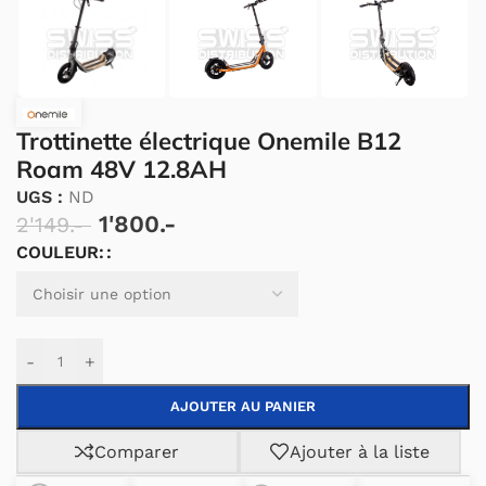
Trottinette électrique Onemile B12
Roam 48V 12.8AH
UGS :
ND
1'800.-
2'149.-
COULEUR:
Alternative:
-
+
AJOUTER AU PANIER
Comparer
Ajouter à la liste