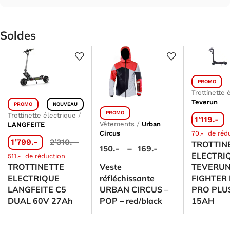
Soldes
PROMO
Trottinette 
Teverun
PROMO
NOUVEAU
PROMO
Trottinette électrique
/
1'119.-
Vêtements
/
Urban
LANGFEITE
Circus
70.-
de réd
1'799.-
2'310.-
TROTTIN
150.-
–
169.-
ELECTRI
511.-
de réduction
TROTTINETTE
Veste
TEVERU
ELECTRIQUE
réfléchissante
FIGHTER 
LANGFEITE C5
URBAN CIRCUS –
PRO PLU
DUAL 60V 27Ah
POP – red/black
15AH