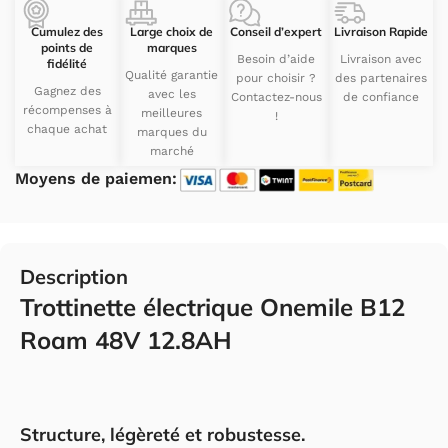
Cumulez des
Large choix de
Conseil d’expert
Livraison Rapide
points de
marques
Besoin d’aide
Livraison avec
fidélité
Qualité garantie
pour choisir ?
des partenaires
Gagnez des
avec les
Contactez-nous
de confiance
récompenses à
meilleures
!
chaque achat
marques du
marché
Moyens de paiemen:
Description
Trottinette électrique Onemile B12
Roam 48V 12.8AH
Structure, légèreté et robustesse.