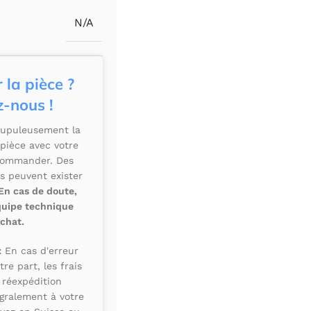
N/A
 la pièce ?
-nous !
crupuleusement la
 pièce avec votre
commander. Des
s peuvent exister
En cas de doute,
quipe technique
achat.
:
En cas d'erreur
e part, les frais
 réexpédition
égralement à votre