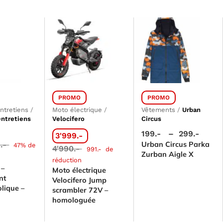
PROMO
PROMO
entretiens
/
Moto électrique
/
Vêtements
/
Urban
entretiens
Velocifero
Circus
199.-
–
299.-
3'999.-
9.-
Urban Circus Parka
47% de
4'990.-
991.-
de
Zurban Aigle X
réduction
 –
Moto électrique
nt
Velocifero Jump
lique –
scrambler 72V –
homologuée