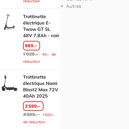
réduction
Autres
Trottinette
électrique E-
Twow GT SL
48V 7.8Ah - noir
989.-
1'029.-
40.-
de
réduction
Trottinette
électrique Nami
Blast2 Max 72V
40Ah 2025
3'599.-
4'599.-
1'000.-
de réduction