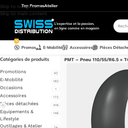
Top Promos
Atelier
Skip to navigation
Skip to main content
L’expertise et la passion,
en ligne comme en magasin
%
Promos
E-Mobilité
Accessoires
Pièces Détach
Accueil
/
Pièces détachées
/
VS
Catégories de produits
PMT – Pneu 110/55/R6.5 » T4
Promotions
40
E-Mobilité
183
Occasions
1
Accessoires
172
Pièces détachées
416
Equipements &
146
Lifestyle
Outillages & Atelier
24