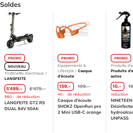
Soldes
PROMO
PROMO
PROMO
Equipements &
Produits d'
NOUVEAU
Lifestyle
/
Casque
Produits d'
Trottinette électrique
/
d'écoute
autos
LANGFEITE
159.-
199.-
10.-
1
5'499.-
6'479.-
40.-
de réduction
réduction
980.-
de réduction
Casque d’écoute
NINETEEN
LANGFEITE GT2 RS
SHOKZ OpenRun pro
Désinfecta
DUAL 84V 50Ah
2 Mini USB-C orange
hydroalcoo
UNPASS