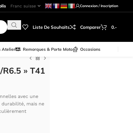
lis
Connexion / Inscription
Liste De Souhaits
Comparer
0.-
& Atelier
Remorques & Porte Moto
Occasions
/R6.5 » T41
nnelles avec une
durabilité, mais ne
culièrement