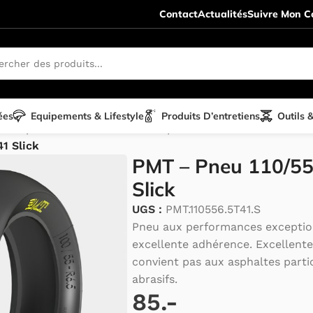
Contact
Actualités
Suivre Mon Co
ées
Equipements & Lifestyle
Produits D’entretiens
Outils 
ETT pièces détachées
/
Vsett 11 pièces détachées
/
1 Slick
PMT – Pneu 110/55
Slick
UGS :
PMT.110556.5T41.S
Pneu aux performances exceptio
excellente adhérence. Excellente 
convient pas aux asphaltes parti
abrasifs.
85.-