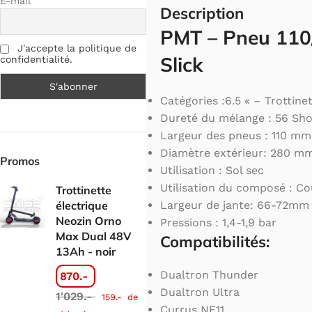
E-mail
Description
PMT – Pneu 110
J'accepte la politique de
Slick
confidentialité.
Catégories :6.5 « – Trottine
Dureté du mélange : 56 Sho
Largeur des pneus : 110 mm
Diamètre extérieur: 280 m
Promos
Utilisation : Sol sec
Utilisation du composé : Co
Trottinette
électrique
Largeur de jante: 66-72mm
Neozin Orno
Pressions : 1,4-1,9 bar
Max Dual 48V
Compatibilités:
13Ah - noir
Dualtron Thunder
870.-
Dualtron Ultra
1'029.-
159.-
de
Currus NF11