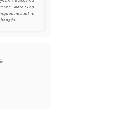
yez en Suisse ou
péenne.
Note : Les
iques ne sont ni
changés.
s.