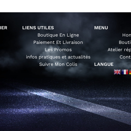
IER
LIENS UTILES
MENU
Boutique En Ligne
Ho
Paiement Et Livraison
Bout
Les Promos
Atelier ré
infos pratiques et actualités
Cont
Suivre Mon Colis
LANGUE