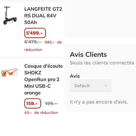
LANGFEITE GT2
RS DUAL 84V
50Ah
5'499.-
6'479.-
980.-
de
réduction
Avis Clients
Seuls les clients connectés 
Casque d'écoute
SHOKZ
Avis
OpenRun pro 2
Mini USB-C
orange
Il n’y a pas encore d’avis.
159.-
199.-
40.-
de réduction