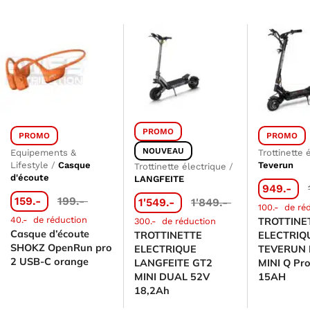
PROMO
PROMO
PROMO
NOUVEAU
Equipements &
Trottinette 
Lifestyle
/
Casque
Teverun
Trottinette électrique
/
d'écoute
LANGFEITE
949.-
159.-
199.-
1'549.-
1'849.-
100.-
de ré
40.-
de réduction
TROTTINE
300.-
de réduction
Casque d’écoute
TROTTINETTE
ELECTRIQ
SHOKZ OpenRun pro
ELECTRIQUE
TEVERUN 
2 USB-C orange
LANGFEITE GT2
MINI Q Pr
MINI DUAL 52V
15AH
18,2Ah