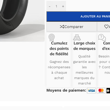
Alternative:
-
+
AJOUTER AU PANI
Comparer
Cumulez
Large choix
Con
des points
de marques
d’ex
de fidélité
Qualité
Besoin
Gagnez des
garantie avec
pour c
récompenses
les
? Cont
à chaque
meilleures
nou
achat
marques du
marché
Moyens de paiemen: