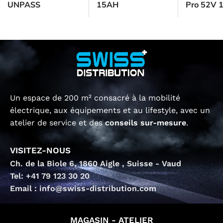
UNPASS
15AH
Pro 52V 
Un espace de 200 m² consacré à la mobilité
électrique, aux équipements et au lifestyle, avec un
atelier de service et des
conseils sur-mesure
.
VISITEZ-NOUS
Ch. de la Biole 6, 1860 Aigle , Suisse - Vaud
Tel: +41 79 123 30 20
Email : info@swiss-distribution.com
MAGASIN - ATELIER