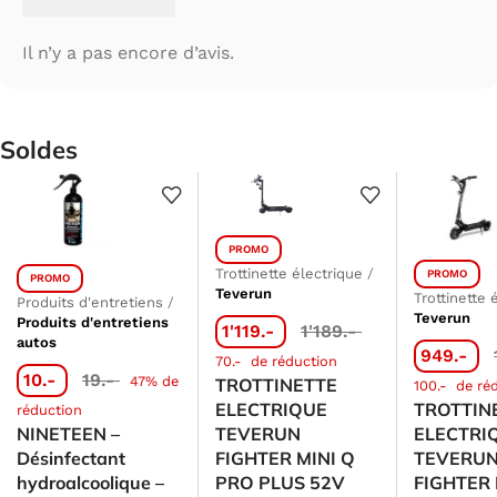
Il n’y a pas encore d’avis.
Soldes
PROMO
Trottinette électrique
/
PROMO
PROMO
Teverun
Trottinette 
Produits d'entretiens
/
Teverun
Produits d'entretiens
1'119.-
1'189.-
autos
949.-
70.-
de réduction
10.-
19.-
47% de
TROTTINETTE
100.-
de ré
ELECTRIQUE
TROTTIN
réduction
NINETEEN –
TEVERUN
ELECTRI
Désinfectant
FIGHTER MINI Q
TEVERU
hydroalcoolique –
PRO PLUS 52V
FIGHTER 