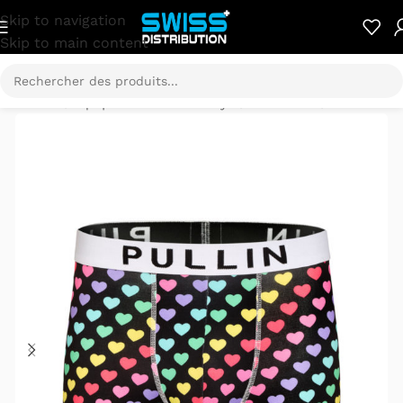
Skip to navigation
Skip to main content
Accueil
/
Equipements & Lifestyle
/
Vêtements
/
PULLIN