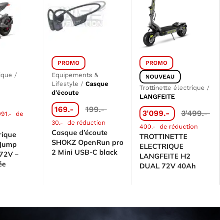
PROMO
PROMO
ique
/
Equipements &
NOUVEAU
Lifestyle
/
Casque
Trottinette électrique
/
d'écoute
LANGFEITE
169.-
199.-
3'099.-
3'499.-
991.-
de
30.-
de réduction
400.-
de réduction
Casque d’écoute
rique
TROTTINETTE
SHOKZ OpenRun pro
 Jump
ELECTRIQUE
2 Mini USB-C black
 72V –
LANGFEITE H2
ée
DUAL 72V 40Ah