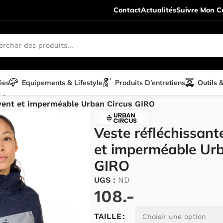
Contact
Actualités
Suivre Mon Co
ées
Equipements & Lifestyle
Produits D’entretiens
Outils 
tyle
/
Vêtements
/
 vent et imperméable Urban Circus GIRO
Veste réfléchissant
et imperméable Urb
GIRO
UGS :
ND
108.-
Alternative:
TAILLE