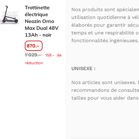
Trottinette
Nos produits sont spécial
électrique
utilisation quotidienne à vé
Neozin Orno
élaborés pour garantir sécur
Max Dual 48V
temps et une respirabilité 
13Ah - noir
fonctionnalités ingénieuses.
870.-
1'029.-
159.-
de
réduction
UNISEXE :
Nos articles sont unisexes.
recommandons de consulter
tailles pour vous aider dans