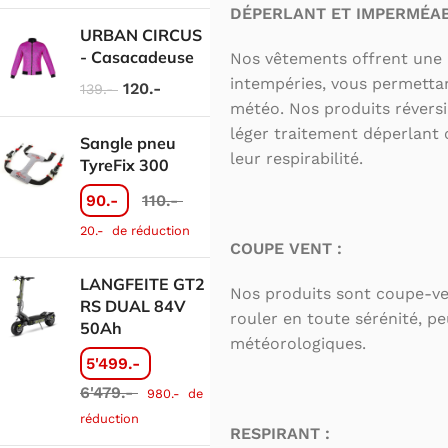
DÉPERLANT ET IMPERMÉAB
URBAN CIRCUS
- Casacadeuse
Nos vêtements offrent une 
intempéries, vous permettant
120.-
139.-
météo. Nos produits révers
léger traitement déperlant 
Sangle pneu
leur respirabilité.
TyreFix 300
90.-
110.-
20.-
de réduction
COUPE VENT :
LANGFEITE GT2
Nos produits sont coupe-ve
RS DUAL 84V
rouler en toute sérénité, p
50Ah
météorologiques.
5'499.-
6'479.-
980.-
de
réduction
RESPIRANT :