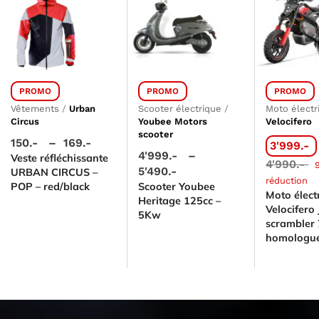
PROMO
PROMO
PROMO
Vêtements
/
Urban
Scooter électrique
/
Moto électr
Circus
Youbee Motors
Velocifero
scooter
150.-
–
169.-
3'999.-
4'999.-
–
Veste réfléchissante
4'990.-
5'490.-
URBAN CIRCUS –
réduction
POP – red/black
Scooter Youbee
Moto élect
Heritage 125cc –
Velocifero
5Kw
scrambler
homologu