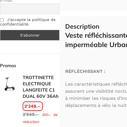
E-mail
J'accepte la politique de
confidentialité.
Description
Veste réfléchissant
imperméable Urban
Promos
RÉFLÉCHISSANT :
TROTTINETTE
ELECTRIQUE
Les caractéristiques réfléch
LANGFEITE C1
assurent une visibilité noct
DUAL 60V 36Ah
à minimiser les risques d’in
déplacements à vélo la nuit
2'249.-
2'549.-
300.-
de
réduction