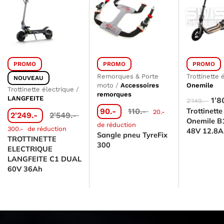
PROMO
PROMO
PROMO
Remorques & Porte
Trottinette 
NOUVEAU
moto
/
Accessoires
Onemile
Trottinette électrique
/
remorques
LANGFEITE
1'8
2'149.-
90.-
110.-
Trottinette
20.-
2'249.-
2'549.-
Onemile 
de réduction
300.-
de réduction
48V 12.8
Sangle pneu TyreFix
TROTTINETTE
300
ELECTRIQUE
LANGFEITE C1 DUAL
60V 36Ah