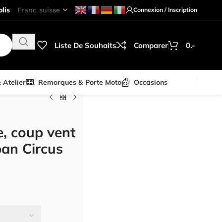
lis
Connexion / Inscription
Liste De Souhaits
Comparer
0.-
& Atelier
Remorques & Porte Moto
Occasions
e, coup vent
an Circus