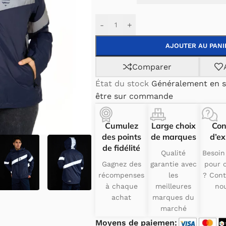
-
+
AJOUTER AU PANI
Comparer
État du stock
Généralement en s
être sur commande
Cumulez
Large choix
Con
des points
de marques
d’ex
de fidélité
Qualité
Besoin
Gagnez des
garantie avec
pour c
récompenses
les
? Cont
à chaque
meilleures
nou
achat
marques du
marché
Moyens de paiemen: