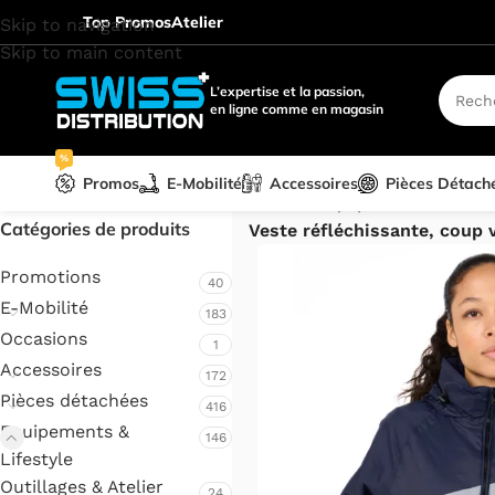
Top Promos
Atelier
Skip to navigation
Skip to main content
L’expertise et la passion,
en ligne comme en magasin
%
Promos
E-Mobilité
Accessoires
Pièces Détach
Accueil
/
Equipements & Lifes
Catégories de produits
Veste réfléchissante, coup
Promotions
40
E-Mobilité
183
Occasions
1
Accessoires
172
Pièces détachées
416
Equipements &
146
Lifestyle
Outillages & Atelier
24