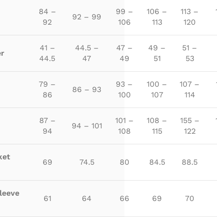
84 –
99 –
106 –
113 –
92 – 99
92
106
113
120
41 –
44.5 –
47 –
49 –
51 –
er
44.5
47
49
51
53
79 –
93 –
100 –
107 –
86 – 93
86
100
107
114
87 –
101 –
108 –
155 –
94 – 101
94
108
115
122
ket
69
74.5
80
84.5
88.5
leeve
61
64
66
69
70