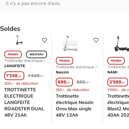
Il n’y a pas encore d’avis.
Soldes
PROMO
NOUVEAU
Trottinette électrique
/
PROMO
PROMO
LANGFEITE
Trottinette électrique
/
Trottinette 
Neozin
NAMI
1'249.-
1'449.-
699.-
859.-
3'599.-
200.-
de réduction
TROTTINETTE
160.-
de réduction
1'000.-
de r
ELECTRIQUE
Trottinette
Trottinett
LANGFEITE
électrique Neozin
électriqu
ROADSTER DUAL
Orno Max single
Blast2 M
48V 21Ah
48V 13Ah
40Ah 20