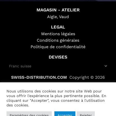
MAGASIN - ATELIER
Aigle, Vaud
LEGAL
Mentions légales
Conditions générales
Politique de confidentialité
DEVISES
SWISS-DISTRIBUTION.COM
Copyright © 2026
Nous utilisons des cookies sur notre site Web pour
vous offrir l'expérience la plus pertinente possible. En
cliquant sur "Accepter", vous consentez à l'utilisation
des cookies.
Paramètres des cookies
ULTIMATE
Accepter
Rejeter