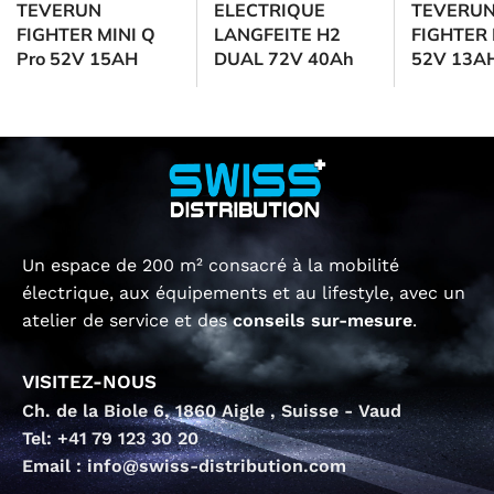
TEVERUN
ELECTRIQUE
TEVERU
FIGHTER MINI Q
LANGFEITE H2
FIGHTER 
Pro 52V 15AH
DUAL 72V 40Ah
52V 13A
Un espace de 200 m² consacré à la mobilité
électrique, aux équipements et au lifestyle, avec un
atelier de service et des
conseils sur-mesure
.
VISITEZ-NOUS
Ch. de la Biole 6, 1860 Aigle , Suisse - Vaud
Tel: +41 79 123 30 20
Email : info@swiss-distribution.com