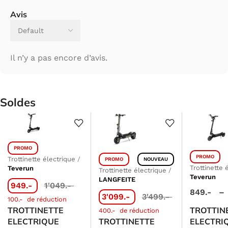
Avis
Il n’y a pas encore d’avis.
Soldes
PROMO
PROMO
Trottinette électrique
/
PROMO
NOUVEAU
Trottinette 
Teverun
Trottinette électrique
/
Teverun
LANGFEITE
949.-
1'049.-
849.-
–
3'099.-
3'499.-
100.-
de réduction
TROTTINETTE
TROTTIN
400.-
de réduction
ELECTRIQUE
TROTTINETTE
ELECTRI