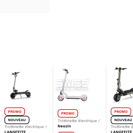
PROMO
PROMO
PROMO
NOUVEAU
NOUVEAU
Trottinette électrique
/
Neozin
Trottinette électrique
/
Trottinette 
LANGFEITE
LANGFEITE