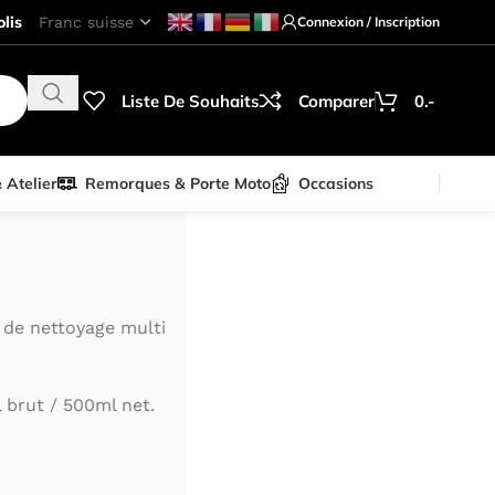
lis
Connexion / Inscription
Liste De Souhaits
Comparer
0.-
& Atelier
Remorques & Porte Moto
Occasions
 de nettoyage multi
 brut / 500ml net.