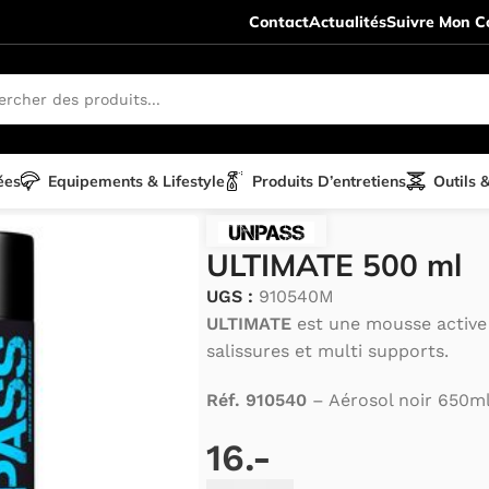
Contact
Actualités
Suivre Mon Co
ées
Equipements & Lifestyle
Produits D’entretiens
Outils 
s
/
Produits d'entretiens Motos
/
ULTIMATE 500 ml
ULTIMATE 500 ml
UGS :
910540M
ULTIMATE
est une mousse active
salissures et multi supports.
Réf. 910540
– Aérosol noir 650ml
16.-