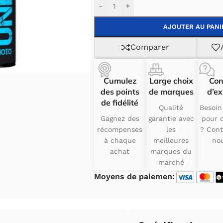
Alternative:
-
+
AJOUTER AU PANI
Comparer
Cumulez
Large choix
Con
des points
de marques
d’ex
de fidélité
Qualité
Besoin
Gagnez des
garantie avec
pour c
récompenses
les
? Cont
à chaque
meilleures
nou
achat
marques du
marché
Moyens de paiemen: