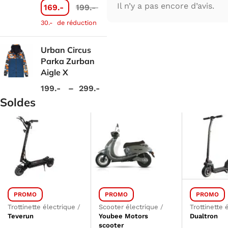
Il n’y a pas encore d’avis.
169.-
199.-
30.-
de réduction
Urban Circus
Parka Zurban
Aigle X
199.-
–
299.-
Soldes
PROMO
PROMO
PROMO
Trottinette électrique
/
Scooter électrique
/
Trottinette 
Teverun
Youbee Motors
Dualtron
scooter