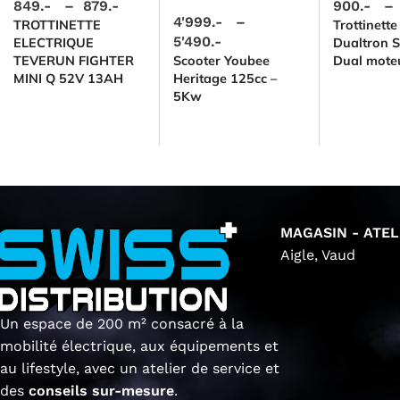
849.-
–
879.-
900.-
–
4'999.-
–
TROTTINETTE
Trottinette
5'490.-
ELECTRIQUE
Dualtron S
TEVERUN FIGHTER
Scooter Youbee
Dual mote
MINI Q 52V 13AH
Heritage 125cc –
5Kw
MAGASIN - ATEL
Aigle, Vaud
Un espace de 200 m² consacré à la
mobilité électrique, aux équipements et
au lifestyle, avec un atelier de service et
des
conseils sur-mesure
.