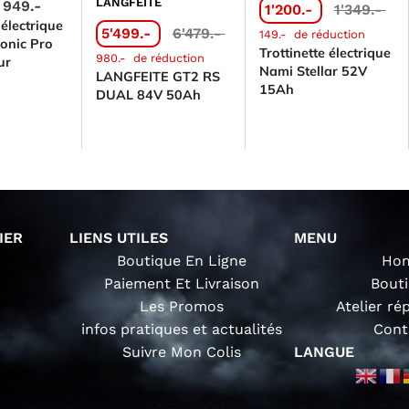
LANGFEITE
949.-
1'200.-
1'349.-
 électrique
5'499.-
6'479.-
149.-
de réduction
onic Pro
Trottinette électrique
980.-
de réduction
ur
Nami Stellar 52V
LANGFEITE GT2 RS
15Ah
DUAL 84V 50Ah
IER
LIENS UTILES
MENU
Boutique En Ligne
Ho
Paiement Et Livraison
Bout
Les Promos
Atelier ré
infos pratiques et actualités
Cont
Suivre Mon Colis
LANGUE