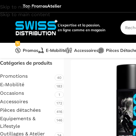
Top Promos
Atelier
Skip to navigation
Skip to main content
L’expertise et la passion,
en ligne comme en magasin
%
Promos
E-Mobilité
Accessoires
Pièces Détach
Accueil
/
Produits d'entretien
Catégories de produits
Promotions
40
E-Mobilité
183
Occasions
1
Accessoires
172
Pièces détachées
416
Equipements &
146
Lifestyle
Outillages & Atelier
24