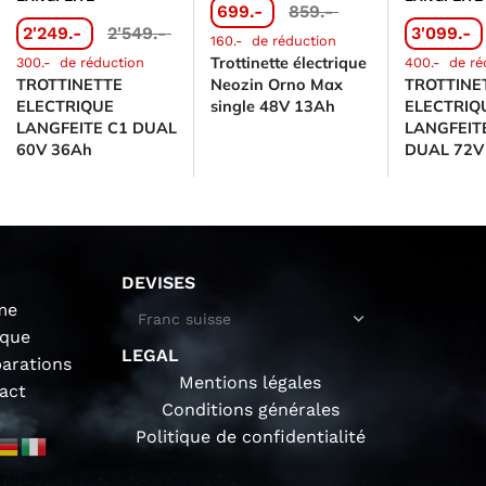
699.-
859.-
2'249.-
2'549.-
3'099.-
160.-
de réduction
Trottinette électrique
300.-
de réduction
400.-
de ré
TROTTINETTE
TROTTINE
Neozin Orno Max
ELECTRIQUE
ELECTRIQ
single 48V 13Ah
LANGFEITE C1 DUAL
LANGFEIT
60V 36Ah
DUAL 72V
DEVISES
me
ique
LEGAL
parations
Mentions légales
act
Conditions générales
Politique de confidentialité