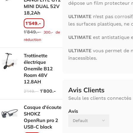
dépose un film protecteur 
MINI DUAL 52V
18,2Ah
ULTIMATE
n’est pas corrosif
1'549.-
les surfaces plastiques, ne 
1'849.-
300.-
de
ULTIMATE
est antistatique 
réduction
ULTIMATE
vous permet de ne
Trottinette
inacessibles.
électrique
Onemile B12
Roam 48V
12.8AH
Avis Clients
1'800.-
2'149.-
Seuls les clients connectés 
Casque d'écoute
Avis
SHOKZ
OpenRun pro 2
USB-C black