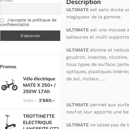
Description
E-mail
ULTIMATE
est sans doute un
magiques» de la gamme.
J'accepte la politique de
confidentialité.
ULTIMATE
est une mousse a
salissures et multi supports
ULTIMATE
élimine et nettoie
goudron, insectes, nicotine,
tous types de surface: jantes
Promos
optiques, plastiques intérieu
Vélo électrique
de sol, moteur, …
MATE X 250+ /
250W 17Ah
2'880.-
3'199.-
ULTIMATE
permet aux surfac
neuf et leur apporte une bel
TROTTINETTE
ELECTRIQUE
ULTIMATE
ne laisse pas de t
LANGFEITE GT2