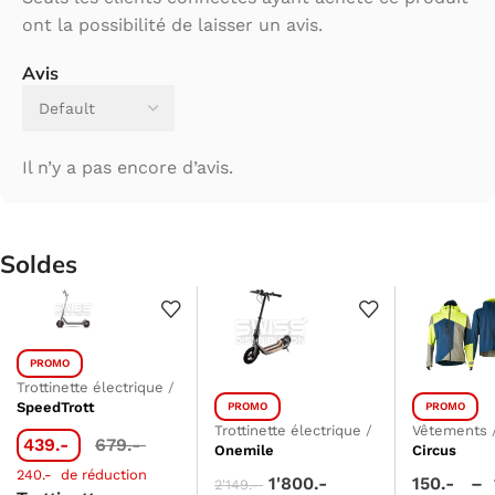
ont la possibilité de laisser un avis.
Avis
Il n’y a pas encore d’avis.
Soldes
PROMO
Trottinette électrique
/
SpeedTrott
PROMO
PROMO
Trottinette électrique
/
Vêtements
439.-
679.-
Onemile
Circus
240.-
de réduction
1'800.-
150.-
–
2'149.-