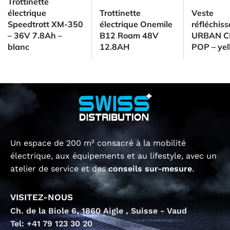
Trottinette
électrique
Trottinette
Veste
Speedtrott XM-350
électrique Onemile
réfléchis
– 36V 7.8Ah –
B12 Roam 48V
URBAN C
blanc
12.8AH
POP – yel
Un espace de 200 m² consacré à la mobilité
électrique, aux équipements et au lifestyle, avec un
atelier de service et des
conseils sur-mesure
.
VISITEZ-NOUS
Ch. de la Biole 6, 1860 Aigle , Suisse - Vaud
Tel: +41 79 123 30 20