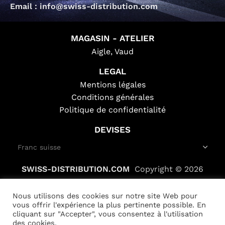
Email : info@swiss-distribution.com
MAGASIN - ATELIER
Aigle, Vaud
LEGAL
Mentions légales
Conditions générales
Politique de confidentialité
DEVISES
SWISS-DISTRIBUTION.COM
Copyright © 2026
Nous utilisons des cookies sur notre site Web pour
vous offrir l'expérience la plus pertinente possible. En
cliquant sur "Accepter", vous consentez à l'utilisation
des cookies.