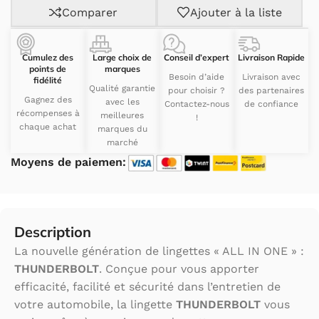
Comparer
Ajouter à la liste
Cumulez des
Large choix de
Conseil d’expert
Livraison Rapide
points de
marques
Besoin d’aide
Livraison avec
fidélité
Qualité garantie
pour choisir ?
des partenaires
Gagnez des
avec les
Contactez-nous
de confiance
récompenses à
meilleures
!
chaque achat
marques du
marché
Moyens de paiemen:
Description
La nouvelle génération de lingettes « ALL IN ONE » :
THUNDERBOLT
. Conçue pour vous apporter
efficacité, facilité et sécurité dans l’entretien de
votre automobile, la lingette
THUNDERBOLT
vous