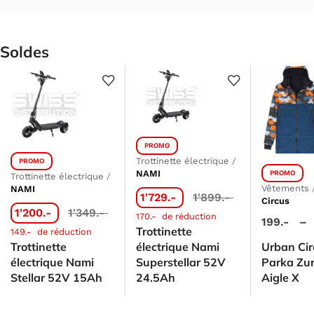
Soldes
PROMO
Trottinette électrique
/
PROMO
NAMI
PROMO
Trottinette électrique
/
Vêtements
NAMI
1'729.-
1'899.-
Circus
1'200.-
1'349.-
170.-
de réduction
199.-
–
Trottinette
149.-
de réduction
Trottinette
électrique Nami
Urban Cir
électrique Nami
Superstellar 52V
Parka Zu
Stellar 52V 15Ah
24.5Ah
Aigle X