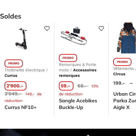
Soldes
PROMO
PROMO
PROMO
Remorques & Porte
Vêtements
Trottinette électrique
/
moto
/
Accessoires
Circus
Currus
remorques
199.-
–
2'900.-
59.-
68.-
13%
3'049.-
Urban Cir
149.-
de
de réduction
Sangle Acebikes
Parka Zu
réduction
Currus NF10+
Buckle-Up
Aigle X