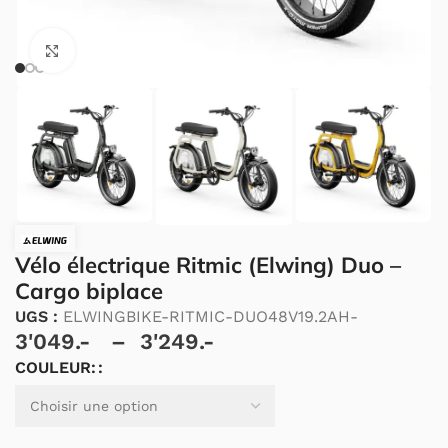
Cliquez pour agrandir.
Vélo électrique Ritmic (Elwing) Duo –
Cargo biplace
UGS :
ELWINGBIKE-RITMIC-DUO48V19.2AH-
3'049.-
–
3'249.-
COULEUR:
Alternative: