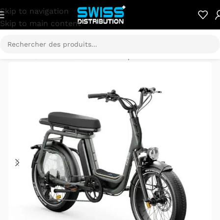
Skip to navigation
Skip to main content
Accueil
/
E-Mobilité
/
Vélo électrique