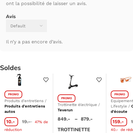
ont la possibilité de laisser un avis.
Avis
Il n’y a pas encore d’avis.
Soldes
PROMO
PROMO
PROMO
Produits d'entretiens
/
Equipement
Trottinette électrique
/
Produits d'entretiens
Lifestyle
/
Teverun
autos
d'écoute
849.-
–
879.-
10.-
19.-
159.-
47% de
TROTTINETTE
réduction
40.-
de réd