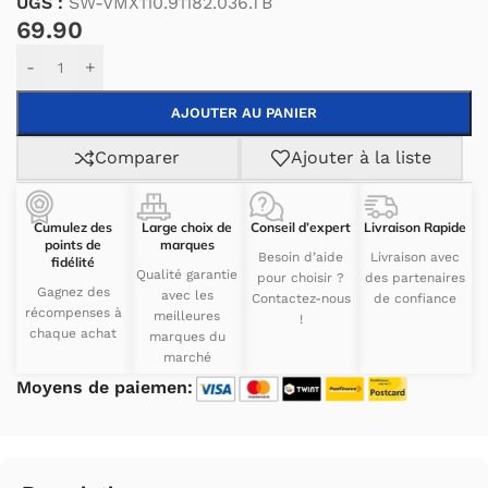
UGS :
SW-VMX110.91182.036.TB
69.90
Alternative:
-
+
AJOUTER AU PANIER
Comparer
Ajouter à la liste
Cumulez des
Large choix de
Conseil d’expert
Livraison Rapide
points de
marques
Besoin d’aide
Livraison avec
fidélité
Qualité garantie
pour choisir ?
des partenaires
Gagnez des
avec les
Contactez-nous
de confiance
récompenses à
meilleures
!
chaque achat
marques du
marché
Moyens de paiemen: