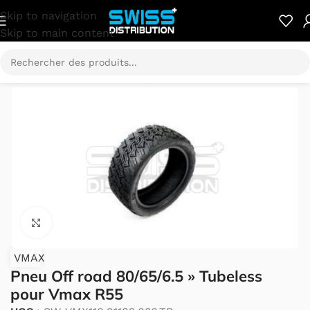
Skip to navigation
Skip to main content
ées
/
Vmax Pièces détachées
/
Vmax R55 Pièces détachées
Cliquez pour agrandir.
VMAX
Pneu Off road 80/65/6.5 » Tubeless
pour Vmax R55