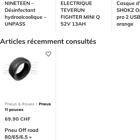
NINETEEN –
ELECTRIQUE
Casque d
Désinfectant
TEVERUN
SHOKZ O
hydroalcoolique –
FIGHTER MINI Q
pro 2 US
UNPASS
52V 13AH
orange
Articles récemment consultés
Pneus & Roues
/
Pneus
11 pouces
69.90
CHF
Pneu Off road
80/65/6.5 »