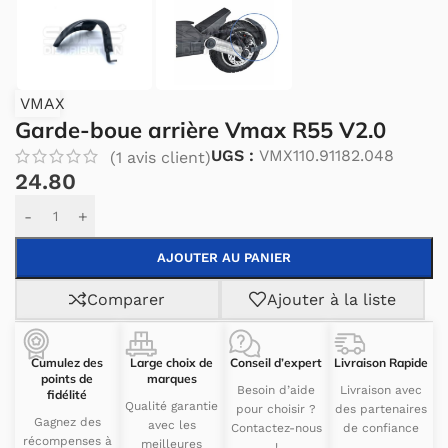
VMAX
Garde-boue arrière Vmax R55 V2.0
UGS :
VMX110.91182.048
(
1
avis client)
24.80
Alternative:
-
+
AJOUTER AU PANIER
Comparer
Ajouter à la liste
Cumulez des
Large choix de
Conseil d’expert
Livraison Rapide
points de
marques
Besoin d’aide
Livraison avec
fidélité
Qualité garantie
pour choisir ?
des partenaires
Gagnez des
avec les
Contactez-nous
de confiance
récompenses à
meilleures
!