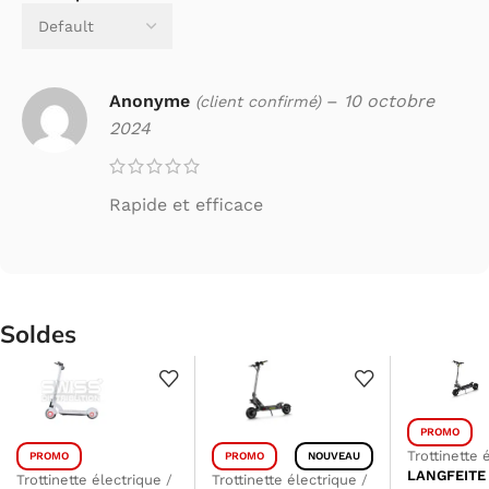
Anonyme
–
10 octobre
(client confirmé)
2024
Rapide et efficace
Soldes
PROMO
Trottinette 
PROMO
PROMO
NOUVEAU
LANGFEITE
Trottinette électrique
/
Trottinette électrique
/