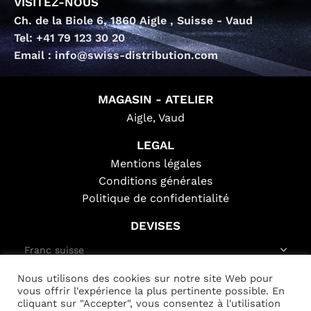
VISITEZ-NOUS
Ch. de la Biole 6, 1860 Aigle , Suisse - Vaud
Tel: +41 79 123 30 20
Email : info@swiss-distribution.com
MAGASIN - ATELIER
Aigle, Vaud
LEGAL
Mentions légales
Conditions générales
Politique de confidentialité
DEVISES
Nous utilisons des cookies sur notre site Web pour
SWISS-DISTRIBUTION.COM
Copyright © 2026
vous offrir l'expérience la plus pertinente possible. En
cliquant sur "Accepter", vous consentez à l'utilisation