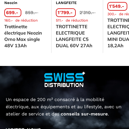
Neozin
LANGFEITE
1'549.-
699.-
859.-
1'799.-
2'310.-
300.-
de ré
TROTTIN
160.-
de réduction
511.-
de réduction
Trottinette
TROTTINETTE
ELECTRI
électrique Neozin
ELECTRIQUE
LANGFEI
Orno Max single
LANGFEITE C5
MINI DUA
48V 13Ah
DUAL 60V 27Ah
18,2Ah
Un espace de 200 m² consacré à la mobilité
électrique, aux équipements et au lifestyle, avec un
atelier de service et des
conseils sur-mesure
.