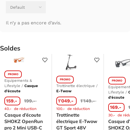
Il n’y a pas encore d’avis.
Soldes
PROMO
PROMO
Equipements &
PROMO
Lifestyle
/
Casque
Trottinette électrique
/
Equipement
d'écoute
E-Twow
Lifestyle
/
d'écoute
159.-
199.-
1'049.-
1'149.-
169.-
40.-
de réduction
100.-
de réduction
Casque d’écoute
Trottinette
30.-
de réd
SHOKZ OpenRun
électrique E-Twow
Casque d
pro 2 Mini USB-C
GT Sport 48V
SHOKZ O