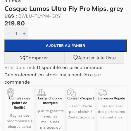
Lumos
Casque Lumos Ultra Fly Pro Mips, grey
UGS :
BWLU-FLYPM-GRY
219.90
Alternative:
-
+
AJOUTER AU PANIER
Comparer
Ajouter à la liste
État du stock
Disponible en précommande
,
Généralement en stock mais peut être sur
commande
Cumulez des
Large choix de
Conseil d’expert
Livraison Rapide
points de
marques
Besoin d’aide
Livraison avec
fidélité
Qualité garantie
pour choisir ?
des partenaires
Gagnez des
avec les
Contactez-nous
de confiance
récompenses à
meilleures
!
chaque achat
marques du