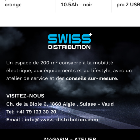
orange
10.5Ah – noir
pro 2 USB
Un espace de 200 m² consacré à la mobilité
électrique, aux équipements et au lifestyle, avec un
atelier de service et des
conseils sur-mesure
.
VISITEZ-NOUS
Ch. de la Biole 6, 1860 Aigle , Suisse - Vaud
Tel: +41 79 123 30 20
Email : info@swiss-distribution.com
MAGASIN - ATELIER