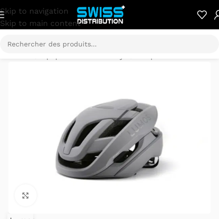
Skip to navigation
Skip to main content
Accueil
/
Equipements & Lifestyle
/
Casques
Cliquez pour agrandir.