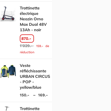
Trottinette
électrique
Neozin Orno
Max Dual 48V
13Ah - noir
870.-
1'029.-
159.-
de
réduction
Veste
réfléchissante
URBAN CIRCUS
- POP -
yellow/blue
150.-
–
169.-
Trottinette