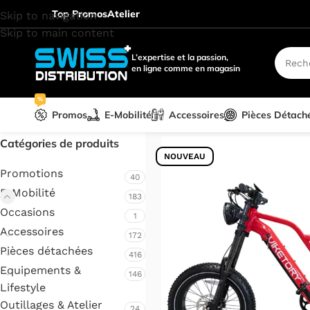
Top Promos
Atelier
Skip to navigation
Skip to main content
L’expertise et la passion,
en ligne comme en magasin
%
Promos
E-Mobilité
Accessoires
Pièces Détach
Accueil
/
E-Mobilité
/
Vélo élec
Catégories de produits
NOUVEAU
Promotions
40
E-Mobilité
183
Occasions
1
Accessoires
172
Pièces détachées
416
Equipements &
146
Lifestyle
Outillages & Atelier
24