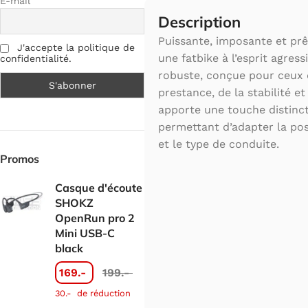
E-mail
Description
Puissante, imposante et pr
J'accepte la politique de
une fatbike à l’esprit agress
confidentialité.
robuste, conçue pour ceux 
prestance, de la stabilité et
apporte une touche distinct
permettant d’adapter la posi
et le type de conduite.
Promos
Casque d'écoute
SHOKZ
OpenRun pro 2
Mini USB-C
black
169.-
199.-
30.-
de réduction