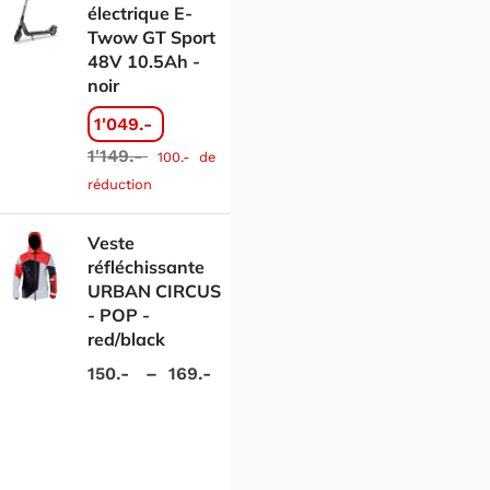
électrique E-
Twow GT Sport
48V 10.5Ah -
noir
1'049.-
1'149.-
100.-
de
réduction
Veste
réfléchissante
URBAN CIRCUS
- POP -
red/black
150.-
–
169.-