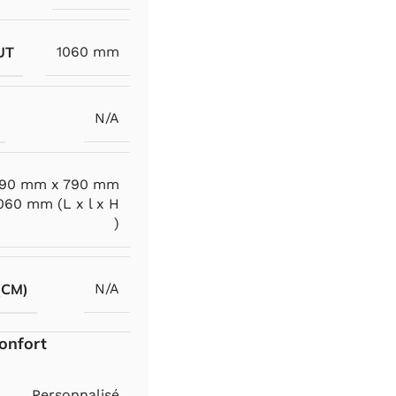
UT
1060 mm
N/A
790 mm x 790 mm
060 mm (L x l x H
)
(CM)
N/A
onfort
Personnalisé