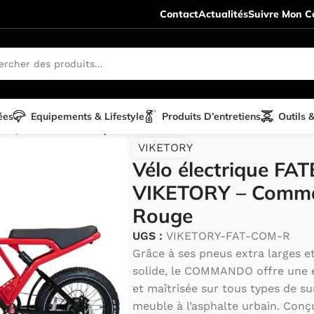
Contact
Actualités
Suivre Mon Co
ées
Equipements & Lifestyle
Produits D’entretiens
Outils 
trique
/
Vélo électrique FATBIKE VIKETORY – Commando 
VIKETORY
Vélo électrique FA
VIKETORY – Comm
Rouge
UGS :
VIKETORY-FAT-COM-R
Grâce à ses pneus extra larges e
solide, le COMMANDO offre une 
et maîtrisée sur tous types de sur
meuble à l’asphalte urbain. Con