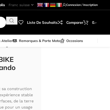
lis
Connexion / Inscription
Liste De Souhaits
Comparer
0.-
& Atelier
Remorques & Porte Moto
Occasions
Rouge
TBIKE
ando
t sa construction
expérience stable
faces, de la terre
çue pour un usage