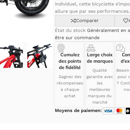
individuel, cette bicyclette s’im
allure que par ses performances.
Comparer
État du stock
Généralement en s
être sur commande
Cumulez
Large choix
Con
des points
de marques
d’ex
de fidélité
Qualité
Besoin
Gagnez des
garantie avec
pour c
récompenses
les
? Cont
à chaque
meilleures
nou
achat
marques du
marché
Moyens de paiemen: