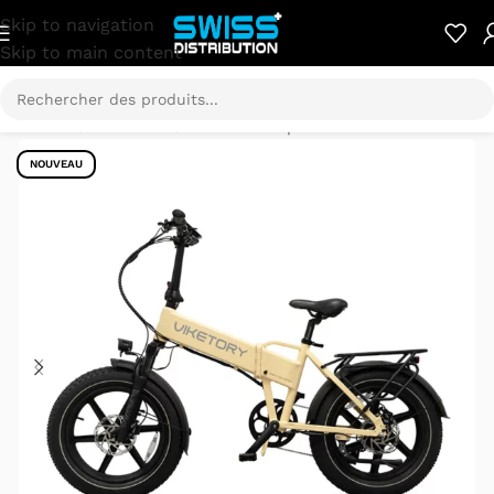
Skip to navigation
Skip to main content
Accueil
/
E-Mobilité
/
Vélo électrique
NOUVEAU