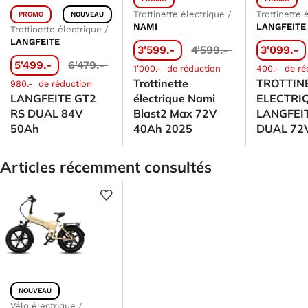
Trottinette électrique
/
Trottinette 
PROMO
NOUVEAU
NAMI
LANGFEITE
Trottinette électrique
/
LANGFEITE
3'599.-
4'599.-
3'099.-
5'499.-
6'479.-
1'000.-
de réduction
400.-
de ré
Trottinette
TROTTIN
980.-
de réduction
LANGFEITE GT2
électrique Nami
ELECTRI
RS DUAL 84V
Blast2 Max 72V
LANGFEI
50Ah
40Ah 2025
DUAL 72
Articles récemment consultés
NOUVEAU
Vélo électrique
/