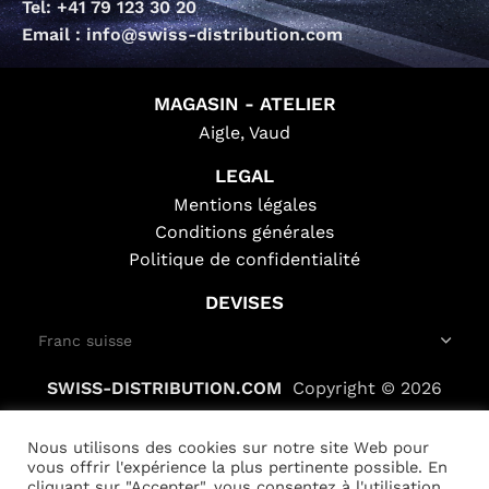
Tel: +41 79 123 30 20
Email : info@swiss-distribution.com
MAGASIN - ATELIER
Aigle, Vaud
LEGAL
Mentions légales
Conditions générales
Politique de confidentialité
DEVISES
SWISS-DISTRIBUTION.COM
Copyright © 2026
Nous utilisons des cookies sur notre site Web pour
vous offrir l'expérience la plus pertinente possible. En
cliquant sur "Accepter", vous consentez à l'utilisation