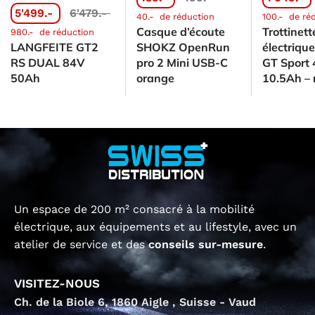
5'499.-
6'479.-
40.-
de réduction
100.-
de ré
Casque d’écoute
Trottinett
980.-
de réduction
LANGFEITE GT2
SHOKZ OpenRun
électriq
RS DUAL 84V
pro 2 Mini USB-C
GT Sport
50Ah
orange
10.5Ah – 
Un espace de 200 m² consacré à la mobilité
électrique, aux équipements et au lifestyle, avec un
atelier de service et des
conseils sur-mesure
.
VISITEZ-NOUS
Ch. de la Biole 6, 1860 Aigle , Suisse - Vaud