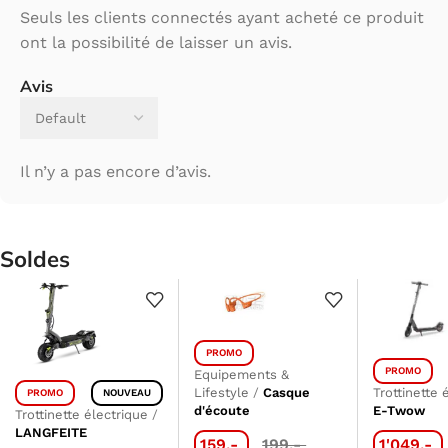
Seuls les clients connectés ayant acheté ce produit
ont la possibilité de laisser un avis.
Avis
Il n’y a pas encore d’avis.
Soldes
PROMO
PROMO
Equipements &
Lifestyle
/
Casque
Trottinette 
PROMO
NOUVEAU
d'écoute
E-Twow
Trottinette électrique
/
LANGFEITE
159.-
199.-
1'049.-