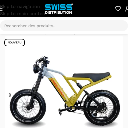
Skip to navigation
Skip to main content
Accueil
/
E-Mobilité
/
Vélo électrique
NOUVEAU