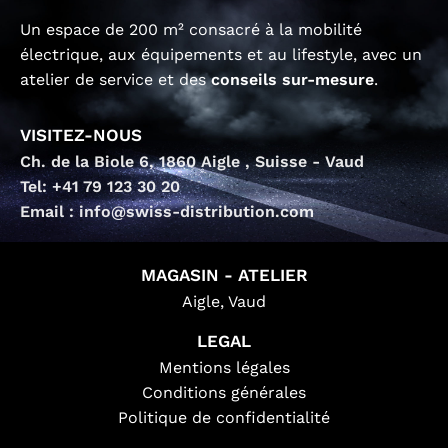
Un espace de 200 m² consacré à la mobilité
électrique, aux équipements et au lifestyle, avec un
atelier de service et des
conseils sur-mesure
.
VISITEZ-NOUS
Ch. de la Biole 6, 1860 Aigle , Suisse - Vaud
Tel: +41 79 123 30 20
Email : info@swiss-distribution.com
MAGASIN - ATELIER
Aigle, Vaud
LEGAL
Mentions légales
Conditions générales
Politique de confidentialité