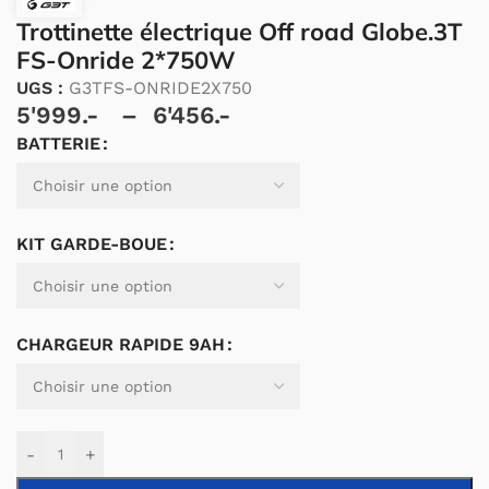
Trottinette électrique Off road Globe.3T
FS-Onride 2*750W
UGS :
G3TFS-ONRIDE2X750
5'999.-
–
6'456.-
BATTERIE
Alternative:
KIT GARDE-BOUE
CHARGEUR RAPIDE 9AH
-
+