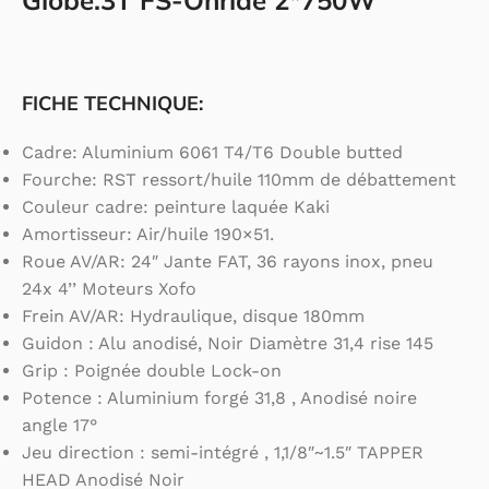
Globe.3T FS-Onride 2*750W
FICHE TECHNIQUE:
Cadre: Aluminium 6061 T4/T6 Double butted
Fourche: RST ressort/huile 110mm de débattement
Couleur cadre: peinture laquée Kaki
Amortisseur: Air/huile 190×51.
Roue AV/AR: 24″ Jante FAT, 36 rayons inox, pneu
24x 4’’ Moteurs Xofo
Frein AV/AR: Hydraulique, disque 180mm
Guidon : Alu anodisé, Noir Diamètre 31,4 rise 145
Grip : Poignée double Lock-on
Potence : Aluminium forgé 31,8 , Anodisé noire
angle 17°
Jeu direction : semi-intégré , 1,1/8″~1.5″ TAPPER
HEAD Anodisé Noir