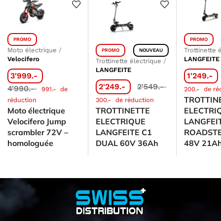
PROMO
PROMO
Moto électrique
/
Trottinette 
PROMO
NOUVEAU
Velocifero
LANGFEITE
Trottinette électrique
/
LANGFEITE
3'999.-
1'249.-
2'249.-
2'549.-
4'990.-
991.-
de
200.-
de ré
TROTTIN
réduction
300.-
de réduction
Moto électrique
TROTTINETTE
ELECTRI
Velocifero Jump
ELECTRIQUE
LANGFEI
scrambler 72V –
LANGFEITE C1
ROADSTE
homologuée
DUAL 60V 36Ah
48V 21A