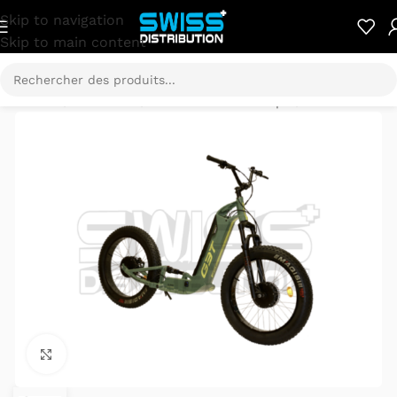
Skip to navigation
Skip to main content
Accueil
/
E-Mobilité
/
Trottinette électrique
/
Globe.3T
Cliquez pour agrandir.