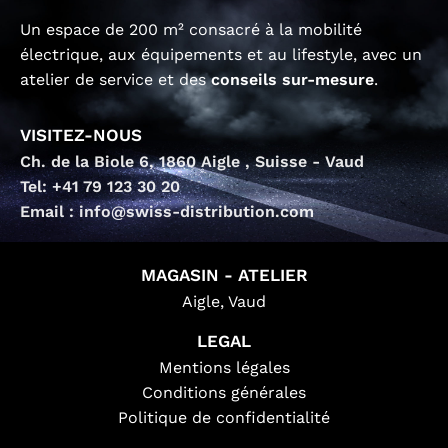
Un espace de 200 m² consacré à la mobilité
électrique, aux équipements et au lifestyle, avec un
atelier de service et des
conseils sur-mesure
.
VISITEZ-NOUS
Ch. de la Biole 6, 1860 Aigle , Suisse - Vaud
Tel: +41 79 123 30 20
Email : info@swiss-distribution.com
MAGASIN - ATELIER
Aigle, Vaud
LEGAL
Mentions légales
Conditions générales
Politique de confidentialité