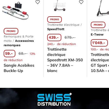
PROMO
Trottinette électrique
/
PROMO
SpeedTrott
Trottinette 
PROMO
E-Twow
Remorques & Porte
439.-
679.-
moto
/
Accessoires
1'049.-
240.-
de réduction
remorques
Trottinette
100.-
de ré
59.-
68.-
13%
électrique
Trottinett
Speedtrott XM-350
électriq
de réduction
Sangle Acebikes
– 36V 7.8Ah –
GT Sport
Buckle-Up
blanc
10.5Ah – 