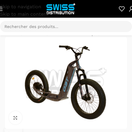
Skip to navigation
Skip to main content
Accueil
/
E-Mobilité
/
Trottinette électrique
/
Globe.3T
Cliquez pour agrandir.