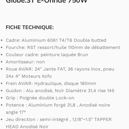
Globe.3T E-Onride 750W
FICHE TECHNIQUE:
Cadre: Aluminium 6061 T4/T6 Double butted
Fourche: RST ressort/huile 110mm de débattement
Couleur cadre: peinture laquée Brun
Amortisseur: non
Roue AV/AR: 24″ Jante FAT, 36 rayons inox, pneu
24x 4’’ Moteurs Xofo
Frein AV/AR: Hydraulique, disque 180mm
Guidon : Alu anodisé, Noir Diamètre 31,4 rise 145
Grip : Poignée double Lock-on
Potence : Aluminium forgé 31,8 , Anodisé noire
angle 17°
Jeu direction : semi-intégré , 1,1/8″~1.5″ TAPPER
HEAD Anodisé Noir