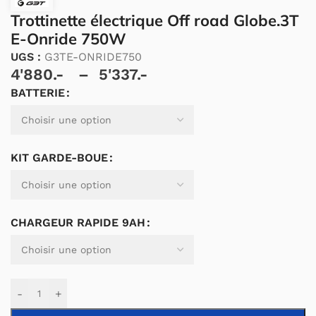
Trottinette électrique Off road Globe.3T
E-Onride 750W
UGS :
G3TE-ONRIDE750
4'880.-
–
5'337.-
BATTERIE
Alternative:
KIT GARDE-BOUE
CHARGEUR RAPIDE 9AH
-
+