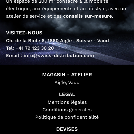
Un espace de 200 m² consacré à la mobilité
électrique, aux équipements et au lifestyle, avec un
atelier de service et des
conseils sur-mesure
.
VISITEZ-NOUS
Ch. de la Biole 6, 1860 Aigle , Suisse - Vaud
Tel: +41 79 123 30 20
Email : info@swiss-distribution.com
MAGASIN - ATELIER
Aigle, Vaud
LEGAL
Mentions légales
Conditions générales
Politique de confidentialité
DEVISES