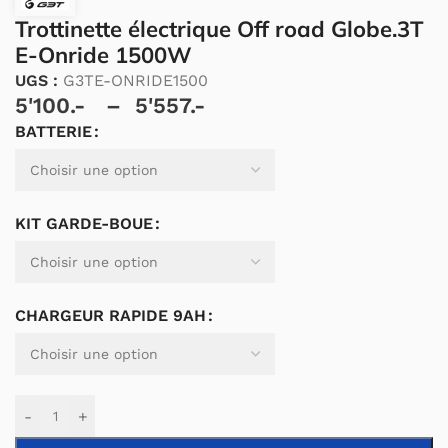
Trottinette électrique Off road Globe.3T
E-Onride 1500W
UGS :
G3TE-ONRIDE1500
5'100.-
–
5'557.-
BATTERIE
Alternative:
KIT GARDE-BOUE
CHARGEUR RAPIDE 9AH
-
+