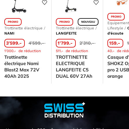
PROMO
PROMO
PROMO
NOUVEAU
Equipement
Trottinette électrique
/
Trottinette électrique
/
Lifestyle
/
NAMI
LANGFEITE
d'écoute
3'599.-
4'599.-
1'799.-
2'310.-
159.-
1'000.-
de réduction
511.-
de réduction
40.-
de réd
Trottinette
TROTTINETTE
Casque d
électrique Nami
ELECTRIQUE
SHOKZ O
Blast2 Max 72V
LANGFEITE C5
pro 2 US
40Ah 2025
DUAL 60V 27Ah
orange