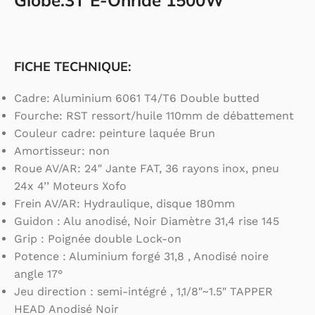
Globe.3T E-Onride 1500W
FICHE TECHNIQUE:
Cadre: Aluminium 6061 T4/T6 Double butted
Fourche: RST ressort/huile 110mm de débattement
Couleur cadre: peinture laquée Brun
Amortisseur: non
Roue AV/AR: 24″ Jante FAT, 36 rayons inox, pneu
24x 4’’ Moteurs Xofo
Frein AV/AR: Hydraulique, disque 180mm
Guidon : Alu anodisé, Noir Diamètre 31,4 rise 145
Grip : Poignée double Lock-on
Potence : Aluminium forgé 31,8 , Anodisé noire
angle 17°
Jeu direction : semi-intégré , 1,1/8″~1.5″ TAPPER
HEAD Anodisé Noir