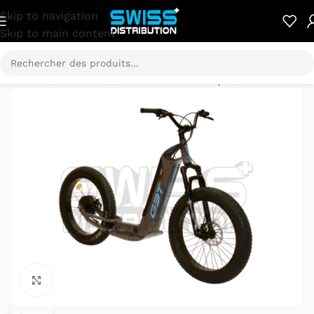
Skip to navigation
Skip to main content
Accueil
/
E-Mobilité
/
Trottinette électrique
/
Globe.3T
Cliquez pour agrandir.