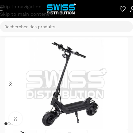
Skip to navigation
Skip to main content
Accueil
/
E-Mobilité
/
Trottinette électrique
/
NAMI
Cliquez pour agrandir.