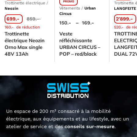
PROMO
Trottinette électrique
/
Trottinette 
Vêtements
/
Urban
Neozin
LANGFEITE
Circus
699.-
859.-
2'899.-
150.-
–
169.-
160.-
de réduction
520.-
de ré
Trottinette
Veste
TROTTIN
électrique Neozin
réfléchissante
ELECTRI
Orno Max single
URBAN CIRCUS –
LANGFEI
48V 13Ah
POP – red/black
DUAL 72
Un espace de 200 m² consacré à la mobilité
électrique, aux équipements et au lifestyle, avec un
atelier de service et des
conseils sur-mesure
.