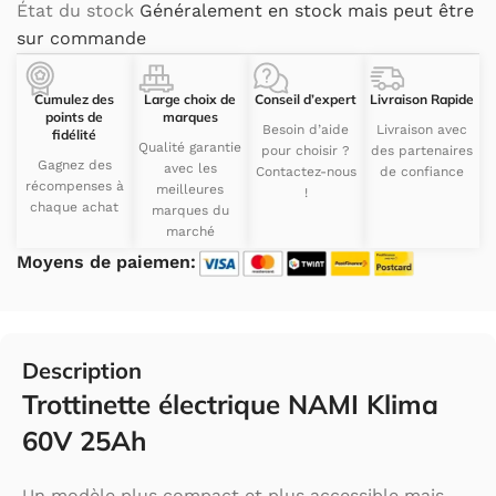
État du stock
Généralement en stock mais peut être
sur commande
Cumulez des
Large choix de
Conseil d’expert
Livraison Rapide
points de
marques
Besoin d’aide
Livraison avec
fidélité
Qualité garantie
pour choisir ?
des partenaires
Gagnez des
avec les
Contactez-nous
de confiance
récompenses à
meilleures
!
chaque achat
marques du
marché
Moyens de paiemen:
Description
Trottinette électrique NAMI Klima
60V 25Ah
Un modèle plus compact et plus accessible mais