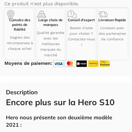
Ce produit n'est plus disponible.
Cumulez des
Large choix de
Conseil d’expert
Livraison Rapide
points de
marques
Besoin d’aide
Livraison avec
fidélité
Qualité garantie
pour choisir ?
des partenaires
Gagnez des
avec les
Contactez-nous
de confiance
récompenses à
meilleures
!
chaque achat
marques du
marché
Moyens de paiemen:
Description
Encore plus sur la Hero S10
Hero nous présente son deuxième modèle
2021 :