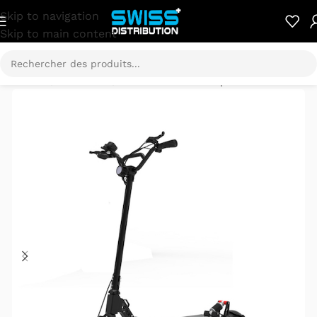
Skip to navigation
Skip to main content
Accueil
/
E-Mobilité
/
Trottinette électrique