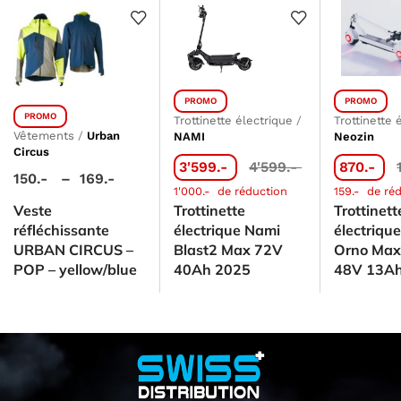
PROMO
PROMO
PROMO
Trottinette électrique
/
Trottinette 
Vêtements
/
Urban
NAMI
Neozin
Circus
3'599.-
4'599.-
870.-
150.-
–
169.-
1'000.-
de réduction
159.-
de réd
Veste
Trottinette
Trottinett
réfléchissante
électrique Nami
électriqu
URBAN CIRCUS –
Blast2 Max 72V
Orno Max
POP – yellow/blue
40Ah 2025
48V 13Ah