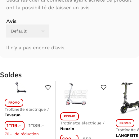
ont la possibilité de laisser un avis.
Avis
Il n’y a pas encore d’avis.
Soldes
PROMO
Trottinette électrique
/
Teverun
PROMO
Trottinette électrique
/
PROMO
1'119.-
1'189.-
Neozin
Trottinette 
70.-
de réduction
LANGFEITE