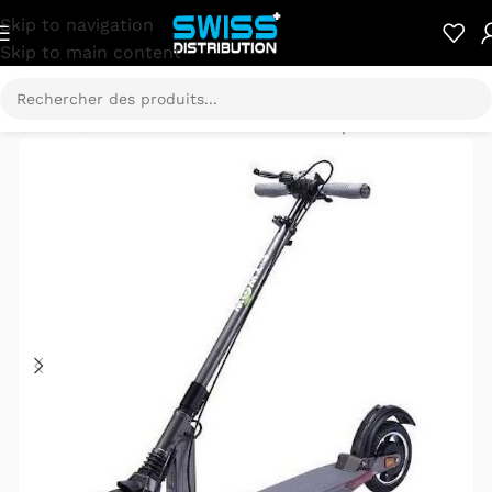
Skip to navigation
Skip to main content
Accueil
/
E-Mobilité
/
Trottinette électrique