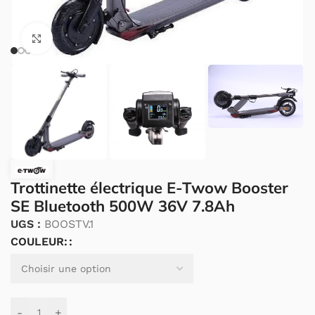
Cliquez pour agrandir.
Trottinette électrique E-Twow Booster
SE Bluetooth 500W 36V 7.8Ah
UGS :
BOOSTV.1
COULEUR:
Alternative:
-
+