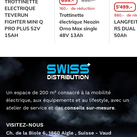
699.-
859.-
TROTTINETTE
5'499.-
ELECTRIQUE
160.-
de réduction
TEVERUN
Trottinette
980.-
de ré
FIGHTER MINI Q
électrique Neozin
LANGFEI
PRO PLUS 52V
Orno Max single
RS DUAL
15AH
48V 13Ah
50Ah
Un espace de 200 m² consacré à la mobilité
électrique, aux équipements et au lifestyle, avec un
atelier de service et des
conseils sur-mesure
.
VISITEZ-NOUS
Ch. de la Biole 6, 1860 Aigle , Suisse - Vaud