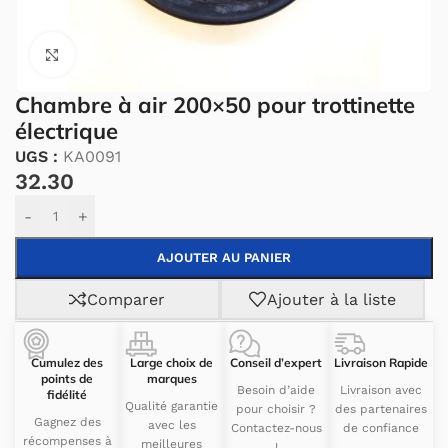
Cliquez pour agrandir.
Chambre à air 200×50 pour trottinette
électrique
UGS :
KA0091
32.30
Alternative:
-
+
AJOUTER AU PANIER
Comparer
Ajouter à la liste
Cumulez des
Large choix de
Conseil d’expert
Livraison Rapide
points de
marques
Besoin d’aide
Livraison avec
fidélité
Qualité garantie
pour choisir ?
des partenaires
Gagnez des
avec les
Contactez-nous
de confiance
récompenses à
meilleures
!