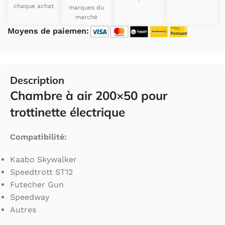
chaque achat
marques du
marché
Moyens de paiemen:
Description
Chambre à air 200×50 pour
trottinette électrique
Compatibilité:
Kaabo Skywalker
Speedtrott ST12
Futecher Gun
Speedway
Autres