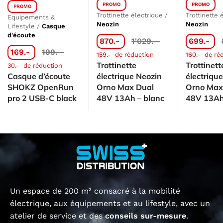
PROMO
PROMO
PROMO
Trottinette électrique
/
Trottinette 
Equipements &
Neozin
Neozin
Lifestyle
/
Casque
d'écoute
870.-
1'029.-
699.-
169.-
199.-
159.-
de réduction
160.-
de ré
Trottinette
Trottinett
30.-
de réduction
Casque d’écoute
électrique Neozin
électriqu
SHOKZ OpenRun
Orno Max Dual
Orno Max 
pro 2 USB-C black
48V 13Ah – blanc
48V 13A
Un espace de 200 m² consacré à la mobilité
électrique, aux équipements et au lifestyle, avec un
atelier de service et des
conseils sur-mesure
.