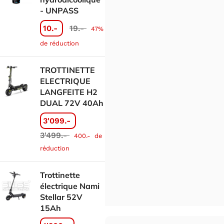
- UNPASS
10.-
19.-
47%
de réduction
TROTTINETTE
ELECTRIQUE
LANGFEITE H2
DUAL 72V 40Ah
3'099.-
3'499.-
400.-
de
réduction
Trottinette
électrique Nami
Stellar 52V
15Ah