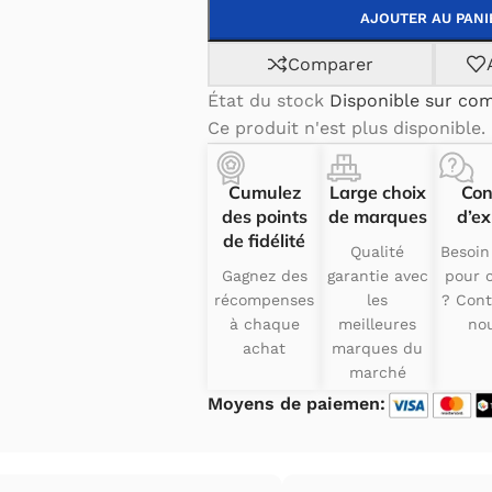
AJOUTER AU PANI
Comparer
État du stock
Disponible sur c
Ce produit n'est plus disponible.
Cumulez
Large choix
Con
des points
de marques
d’ex
de fidélité
Qualité
Besoin
Gagnez des
garantie avec
pour c
récompenses
les
? Cont
à chaque
meilleures
nou
achat
marques du
marché
Moyens de paiemen: