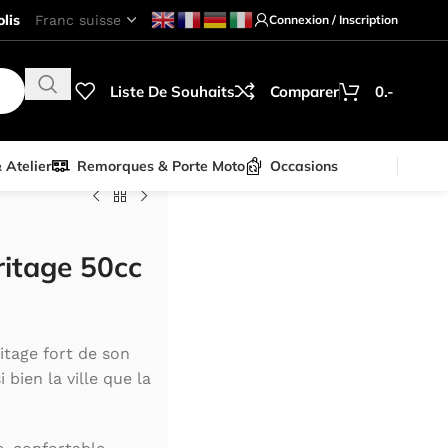
lis
Connexion / Inscription
Liste De Souhaits
Comparer
0.-
& Atelier
Remorques & Porte Moto
Occasions
itage 50cc
itage fort de son
 bien la ville que la