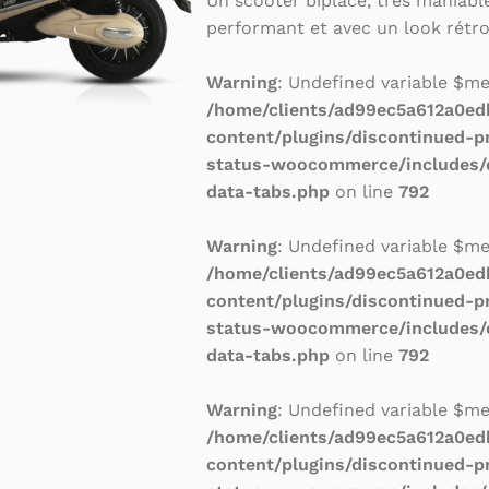
Un scooter biplace, très maniable
performant et avec un look rétro
Warning
: Undefined variable $m
/home/clients/ad99ec5a612a0e
content/plugins/discontinued-p
status-woocommerce/includes/
data-tabs.php
on line
792
Warning
: Undefined variable $m
/home/clients/ad99ec5a612a0e
content/plugins/discontinued-p
status-woocommerce/includes/
data-tabs.php
on line
792
Warning
: Undefined variable $m
/home/clients/ad99ec5a612a0e
content/plugins/discontinued-p