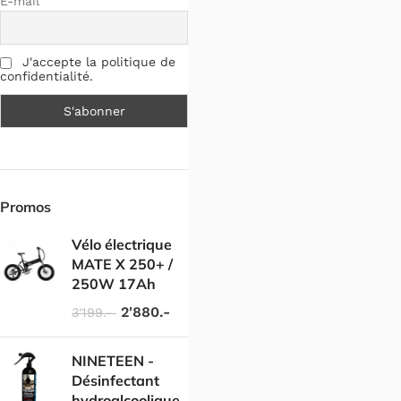
E-mail
J'accepte la politique de
confidentialité.
Promos
Vélo électrique
MATE X 250+ /
250W 17Ah
2'880.-
3'199.-
NINETEEN -
Désinfectant
hydroalcoolique