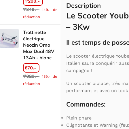
1'200.-
Description
1'349.-
149.-
de
Le Scooter Youb
réduction
– 3Kw
Trottinette
électrique
Il est temps de passer
Neozin Orno
Max Dual 48V
Le scooter électrique Yoube
13Ah - blanc
Italien saura conquérir aussi
870.-
campagne !
1'029.-
159.-
de
Un scooter biplace, très ma
réduction
performant et avec un look 
Commandes:
Plein phare
Clignotants et Warning (feu