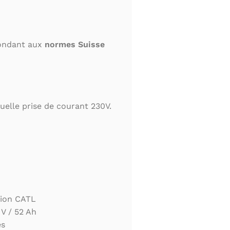
pondant aux
normes Suisse
uelle prise de courant 230V.
ion CATL
V / 52 Ah
es