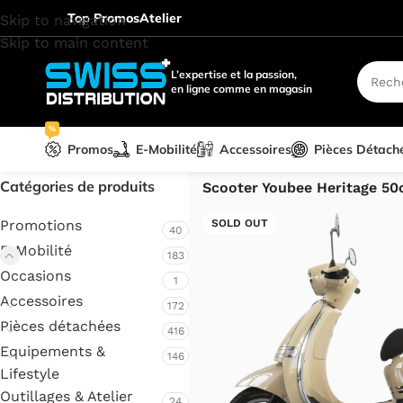
Top Promos
Atelier
Skip to navigation
Skip to main content
L’expertise et la passion,
en ligne comme en magasin
%
Promos
E-Mobilité
Accessoires
Pièces Détach
Accueil
/
E-Mobilité
/
Scooter 
Catégories de produits
Scooter Youbee Heritage 50
Promotions
SOLD OUT
40
E-Mobilité
183
Occasions
1
Accessoires
172
Pièces détachées
416
Equipements &
146
Lifestyle
Outillages & Atelier
24