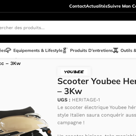
Contact
Actualités
Suivre Mon Co
ées
Equipements & Lifestyle
Produits D’entretiens
Outils 
électrique
/
Youbee Motors scooter
/
cc – 3Kw
Scooter Youbee Her
– 3Kw
UGS :
HERITAGE-1
Le scooter électrique Youbee hér
style Italien saura conquérir aussi
campagne !