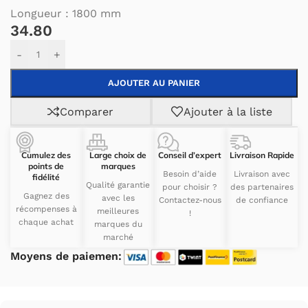
Longueur : 1800 mm
34.80
Alternative:
-
+
AJOUTER AU PANIER
Comparer
Ajouter à la liste
Cumulez des
Large choix de
Conseil d’expert
Livraison Rapide
points de
marques
Besoin d’aide
Livraison avec
fidélité
Qualité garantie
pour choisir ?
des partenaires
Gagnez des
avec les
Contactez-nous
de confiance
récompenses à
meilleures
!
chaque achat
marques du
marché
Moyens de paiemen: