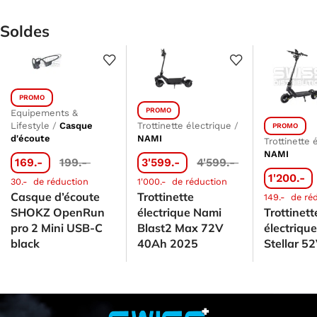
Soldes
PROMO
PROMO
Equipements &
Lifestyle
/
Casque
Trottinette électrique
/
PROMO
d'écoute
NAMI
Trottinette 
NAMI
169.-
199.-
3'599.-
4'599.-
1'200.-
30.-
de réduction
1'000.-
de réduction
Casque d’écoute
Trottinette
149.-
de ré
SHOKZ OpenRun
électrique Nami
Trottinett
pro 2 Mini USB-C
Blast2 Max 72V
électriqu
black
40Ah 2025
Stellar 5