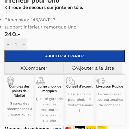
inférieur pour Uno
Kit roue de secours sur jante en tôle.
Dimension: 145/80/R13
support inférieur remorque Uno
240.-
Alternative:
-
+
AJOUTER AU PANIER
Comparer
Ajouter à la liste
Cumulez des
Large choix de
Conseil d’expert
Livraison Rapide
points de
marques
Besoin d’aide
Livraison avec
fidélité
Qualité garantie
pour choisir ?
des partenaires
Gagnez des
avec les
Contactez-nous
de confiance
récompenses à
meilleures
!
chaque achat
marques du
marché
Moyens de paiemen: