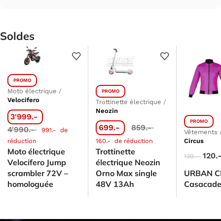
Soldes
PROMO
Moto électrique
/
PROMO
Velocifero
Trottinette électrique
/
Neozin
3'999.-
PROMO
699.-
859.-
4'990.-
991.-
de
Vêtements
réduction
160.-
de réduction
Circus
Moto électrique
Trottinette
120.
139.-
Velocifero Jump
électrique Neozin
scrambler 72V –
Orno Max single
URBAN C
homologuée
48V 13Ah
Casacad