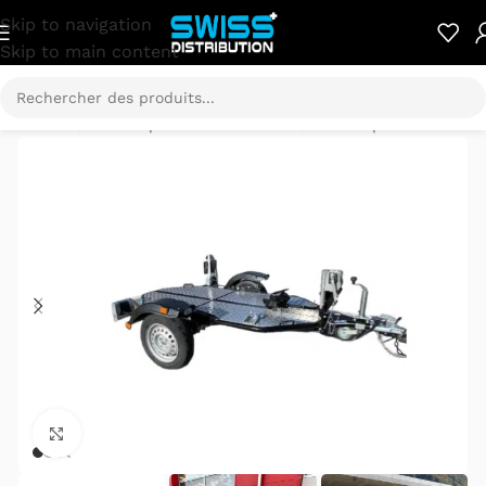
Skip to navigation
Skip to main content
Accueil
/
Remorques & Porte moto
/
Remorques
Cliquez pour agrandir.