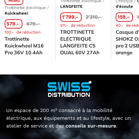
Trottinette électrique
/
Lifestyle
/
PROMO
LANGFEITE
d'écoute
Trottinette électrique
/
Kuickwheel
1'799.-
2'310.-
159.-
579.-
679.-
511.-
de réduction
40.-
de réd
TROTTINETTE
Casque d
100.-
de réduction
Trottinette
ELECTRIQUE
SHOKZ O
Kuickwheel M16
LANGFEITE C5
pro 2 US
Pro 36V 10.4Ah
DUAL 60V 27Ah
orange
Un espace de 200 m² consacré à la mobilité
électrique, aux équipements et au lifestyle, avec un
atelier de service et des
conseils sur-mesure
.