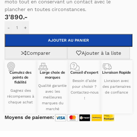
moto tout en conservant un contact avec le
plancher en toutes circonstances.
3'890.-
Alternative:
-
+
AJOUTER AU PANIER
Comparer
Ajouter à la liste
Cumulez des
Large choix de
Conseil d’expert
Livraison Rapide
points de
marques
Besoin d’aide
Livraison avec
fidélité
Qualité garantie
pour choisir ?
des partenaires
Gagnez des
avec les
Contactez-nous
de confiance
récompenses à
meilleures
!
chaque achat
marques du
marché
Moyens de paiemen: