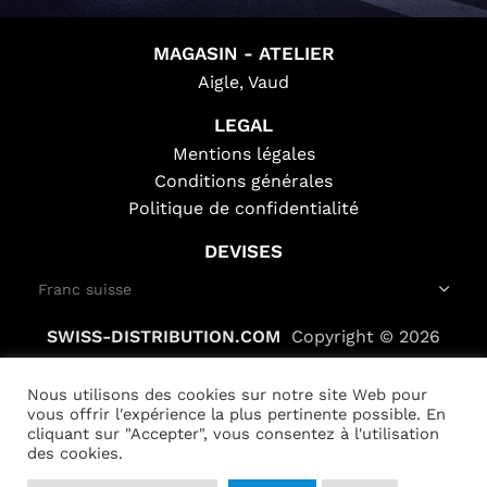
MAGASIN - ATELIER
Aigle, Vaud
LEGAL
Mentions légales
Conditions générales
Politique de confidentialité
DEVISES
SWISS-DISTRIBUTION.COM
Copyright © 2026
Nous utilisons des cookies sur notre site Web pour
vous offrir l'expérience la plus pertinente possible. En
cliquant sur "Accepter", vous consentez à l'utilisation
Pneu
des cookies.
Fat
Bike