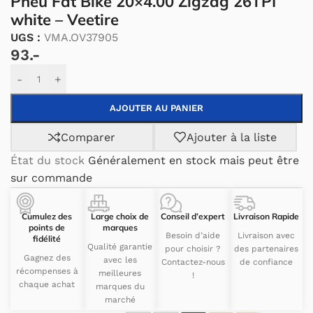
Pneu Fat Bike 20×4.00 Zigzag 26TPI
white – Veetire
UGS :
VMA.OV37905
93.-
Alternative:
-
+
AJOUTER AU PANIER
Comparer
Ajouter à la liste
État du stock
Généralement en stock mais peut être
sur commande
Cumulez des
Large choix de
Conseil d’expert
Livraison Rapide
points de
marques
Besoin d’aide
Livraison avec
fidélité
Qualité garantie
pour choisir ?
des partenaires
Gagnez des
avec les
Contactez-nous
de confiance
récompenses à
meilleures
!
chaque achat
marques du
marché