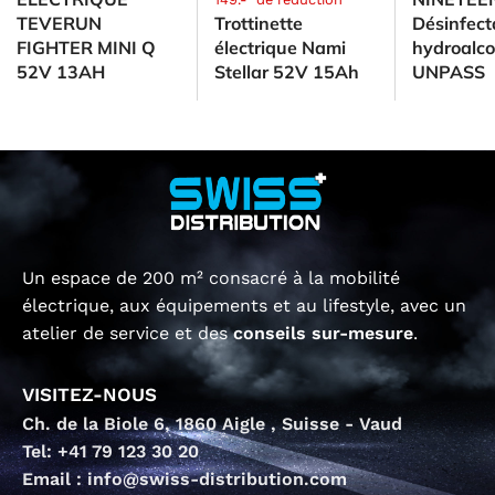
TEVERUN
Trottinette
Désinfect
FIGHTER MINI Q
électrique Nami
hydroalco
52V 13AH
Stellar 52V 15Ah
UNPASS
Un espace de 200 m² consacré à la mobilité
électrique, aux équipements et au lifestyle, avec un
atelier de service et des
conseils sur-mesure
.
VISITEZ-NOUS
Ch. de la Biole 6, 1860 Aigle , Suisse - Vaud
Tel: +41 79 123 30 20
Email : info@swiss-distribution.com