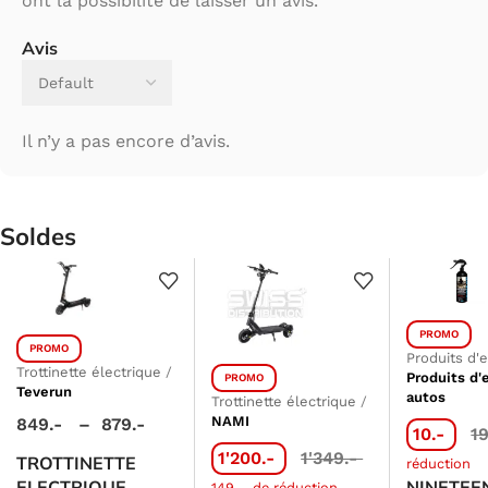
ont la possibilité de laisser un avis.
Avis
Il n’y a pas encore d’avis.
Soldes
PROMO
PROMO
Produits d'
Trottinette électrique
/
Produits d'
PROMO
Teverun
autos
Trottinette électrique
/
NAMI
849.-
–
879.-
10.-
1
1'200.-
1'349.-
TROTTINETTE
réduction
ELECTRIQUE
NINETEEN
149.-
de réduction