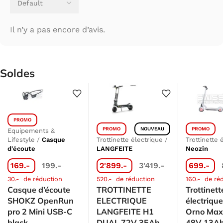
Il n’y a pas encore d’avis.
Soldes
PROMO
PROMO
NOUVEAU
PROMO
Equipements &
Lifestyle
/
Casque
Trottinette électrique
/
Trottinette 
d'écoute
LANGFEITE
Neozin
169.-
199.-
2'899.-
3'419.-
699.-
30.-
de réduction
520.-
de réduction
160.-
de ré
Casque d’écoute
TROTTINETTE
Trottinett
SHOKZ OpenRun
ELECTRIQUE
électriqu
pro 2 Mini USB-C
LANGFEITE H1
Orno Max 
black
DUAL 72V 35Ah
48V 13A