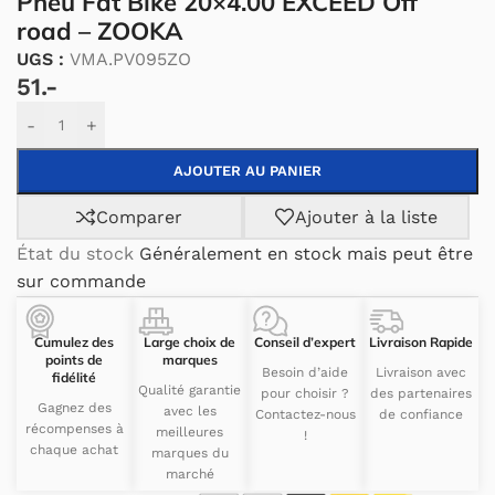
Pneu Fat Bike 20×4.00 EXCEED Off
road – ZOOKA
UGS :
VMA.PV095ZO
51.-
Alternative:
-
+
AJOUTER AU PANIER
Comparer
Ajouter à la liste
État du stock
Généralement en stock mais peut être
sur commande
Cumulez des
Large choix de
Conseil d’expert
Livraison Rapide
points de
marques
Besoin d’aide
Livraison avec
fidélité
Qualité garantie
pour choisir ?
des partenaires
Gagnez des
avec les
Contactez-nous
de confiance
récompenses à
meilleures
!
chaque achat
marques du
marché