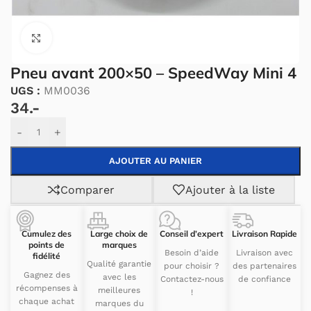
Cliquez pour agrandir.
Pneu avant 200×50 – SpeedWay Mini 4
UGS :
MM0036
34.-
Alternative:
-
+
AJOUTER AU PANIER
Comparer
Ajouter à la liste
Cumulez des
Large choix de
Conseil d’expert
Livraison Rapide
points de
marques
Besoin d’aide
Livraison avec
fidélité
Qualité garantie
pour choisir ?
des partenaires
Gagnez des
avec les
Contactez-nous
de confiance
récompenses à
meilleures
!
chaque achat
marques du