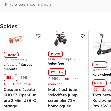
Il n’y a pas encore d’avis.
Soldes
PROMO
PROMO
Moto électrique
/
Equipements &
Velocifero
Lifestyle
/
Casque
PROMO
d'écoute
Trottinette 
3'999.-
Kuickwhee
159.-
199.-
4'990.-
991.-
de
579.-
40.-
de réduction
réduction
Casque d’écoute
Moto électrique
100.-
de ré
SHOKZ OpenRun
Velocifero Jump
Trottinett
pro 2 Mini USB-C
scrambler 72V –
Kuickwhe
orange
homologuée
Pro 36V 