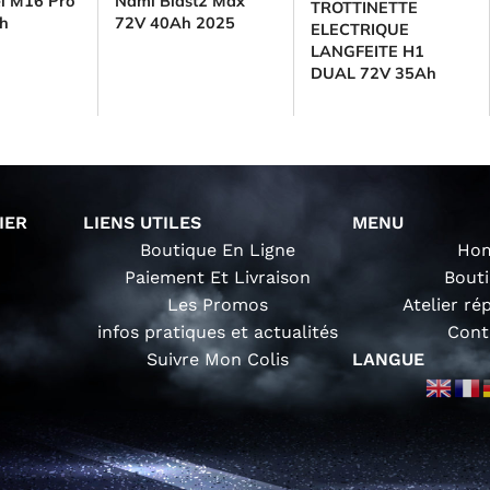
l M16 Pro
Nami Blast2 Max
TROTTINETTE
Ah
72V 40Ah 2025
ELECTRIQUE
LANGFEITE H1
DUAL 72V 35Ah
IER
LIENS UTILES
MENU
Boutique En Ligne
Ho
Paiement Et Livraison
Bout
Les Promos
Atelier ré
infos pratiques et actualités
Cont
Suivre Mon Colis
LANGUE