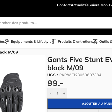
Contact
Actualités
Suivre Mon Co
ées
Equipements & Lifestyle
Produits D’entretiens
Outils 
tyle
/
Gants
/
Five
/
Five Stunt EVO 2
/
lack M/09
Gants Five Stunt E
black M/09
UGS :
PARW.FI23050607384
99.-
Alternative:
-
+
AJOUTER AU PANI