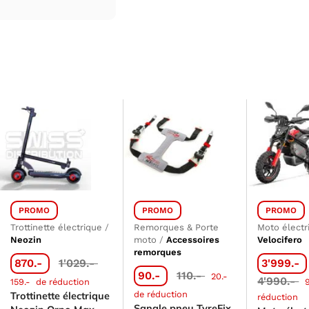
PROMO
PROMO
PROMO
Trottinette électrique
/
Remorques & Porte
Moto électr
Neozin
moto
/
Accessoires
Velocifero
remorques
870.-
1'029.-
3'999.-
90.-
110.-
20.-
4'990.-
159.-
de réduction
de réduction
Trottinette électrique
réduction
Sangle pneu TyreFix