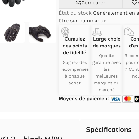
Comparer
État du stock
Généralement en s
être sur commande
Cumulez
Large choix
Con
des points
de marques
d’ex
de fidélité
Qualité
Besoin
Gagnez des
garantie avec
pour c
récompenses
les
? Cont
à chaque
meilleures
nou
achat
marques du
marché
Moyens de paiemen:
Spécifications