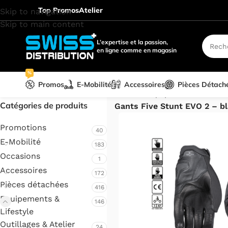
Top Promos
Atelier
Skip to navigation
Skip to main content
L’expertise et la passion,
en ligne comme en magasin
%
Promos
E-Mobilité
Accessoires
Pièces Détach
Accueil
/
Equipements & Lifes
Catégories de produits
Gants Five Stunt EVO 2 – b
Promotions
40
E-Mobilité
183
Occasions
1
Accessoires
172
Pièces détachées
416
Equipements &
146
Lifestyle
Outillages & Atelier
24