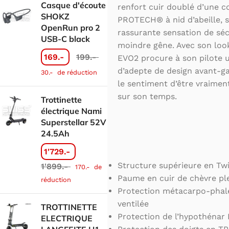
Casque d'écoute
renfort cuir doublé d’une 
SHOKZ
PROTECH® à nid d’abeille, s
OpenRun pro 2
rassurante sensation de séc
USB-C black
moindre gêne. Avec son look
169.-
199.-
EVO2 procure à son pilote un
d’adepte de design avant-ga
30.-
de réduction
le sentiment d’être vraiment
sur son temps.
Trottinette
électrique Nami
Superstellar 52V
24.5Ah
1'729.-
Structure supérieure en Twi
1'899.-
170.-
de
Paume en cuir de chèvre ple
réduction
Protection métacarpo-phal
ventilée
TROTTINETTE
Protection de l’hypothén
ELECTRIQUE