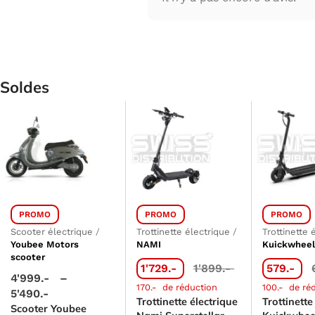
Soldes
PROMO
PROMO
PROMO
Scooter électrique
/
Trottinette électrique
/
Trottinette 
Youbee Motors
NAMI
Kuickwhee
scooter
1'729.-
1'899.-
579.-
4'999.-
–
170.-
de réduction
100.-
de ré
5'490.-
Trottinette électrique
Trottinette
Scooter Youbee