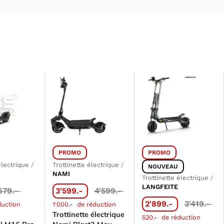
PROMO
PROMO
électrique
/
Trottinette électrique
/
NOUVEAU
l
NAMI
Trottinette électrique
/
LANGFEITE
679.-
3'599.-
4'599.-
2'899.-
3'419.-
duction
1'000.-
de réduction
Trottinette électrique
520.-
de réduction