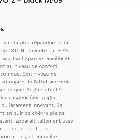
VO 2 – black M/09
e.
ersion la plus répandue de la
cept STUNT inventé par FIVE.
issu Twill Span extensible et
nt au niveau de confort
iconique. Son niveau de
 au regard de l’effet seconde
 ses coques AirgoProtech™
 des casques (voir pages
iculièrement innovant. Sa
t en cuir de chèvre pleine
sistant, apparait tellement lisse
offre cependant une
ommandes, et accueille un