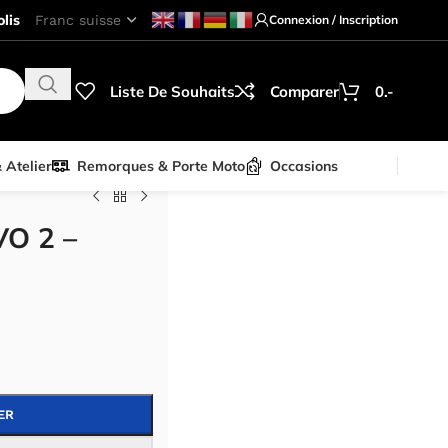
lis
Connexion / Inscription
Liste De Souhaits
Comparer
0.-
& Atelier
Remorques & Porte Moto
Occasions
VO 2 –
ER