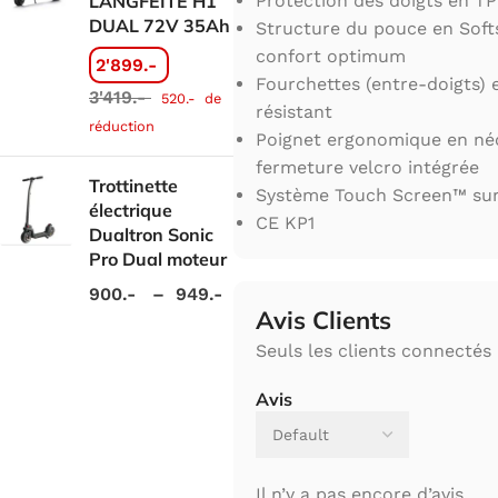
LANGFEITE H1
Protection des doigts en TPR
DUAL 72V 35Ah
Structure du pouce en Softs
confort optimum
2'899.-
Fourchettes (entre-doigts) 
3'419.-
520.-
de
résistant
réduction
Poignet ergonomique en n
fermeture velcro intégrée
Trottinette
Système Touch Screen™ sur
électrique
CE KP1
Dualtron Sonic
Pro Dual moteur
900.-
–
949.-
Avis Clients
Seuls les clients connectés 
Avis
Il n’y a pas encore d’avis.