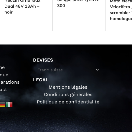
Neozin Orno Max
Moto élect
300
Dual 48V 13Ah –
Velocifero
noir
scrambler 
homologu
DEVISES
me
ique
LEGAL
parations
Mentions légales
act
Conditions générales
Politique de confidentialité