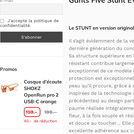
Gants Five Stunt E
E-mail
J'accepte la politique de
confidentialité.
Le STUNT en version original
Il s’agit évidemment de la v
dernière génération du con
Sa structure supérieure en t
résistant contribue largeme
Promos
exceptionnel de ce modèle 
protection est exceptionnel
Casque d'écoute
peau qu’il procure, grâce à
SHOKZ
inspirées de la technologie
OpenRun pro 2
précédentes) au design part
USB-C orange
paume réalisée intégralemen
159.-
199.-
fleur, à la fois souple et ré
40.-
de réduction
et douce au toucher… Elle 
excellente adhérence aux c