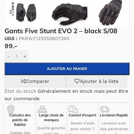
Gants Five Stunt EVO 2 – black S/08
UGS :
PARW.FI23050607340
99.-
Alternative:
-
+
AJOUTER AU PANIER
Comparer
Ajouter à la liste
État du stock
Généralement en stock mais peut être
sur commande
Cumulez des
Large choix de
Conseil d’expert
Livraison Rapide
points de
marques
Besoin d’aide
Livraison avec
fidélité
Qualité garantie
pour choisir ?
des partenaires
Gagnez des
avec les