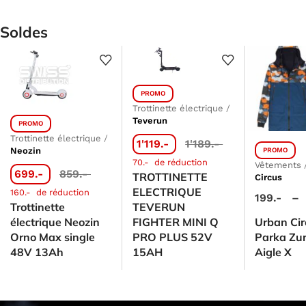
Soldes
PROMO
Trottinette électrique
/
Teverun
PROMO
Trottinette électrique
/
1'119.-
1'189.-
Neozin
PROMO
70.-
de réduction
Vêtements
699.-
859.-
TROTTINETTE
Circus
ELECTRIQUE
160.-
de réduction
199.-
–
Trottinette
TEVERUN
électrique Neozin
FIGHTER MINI Q
Urban Cir
Orno Max single
PRO PLUS 52V
Parka Zu
48V 13Ah
15AH
Aigle X