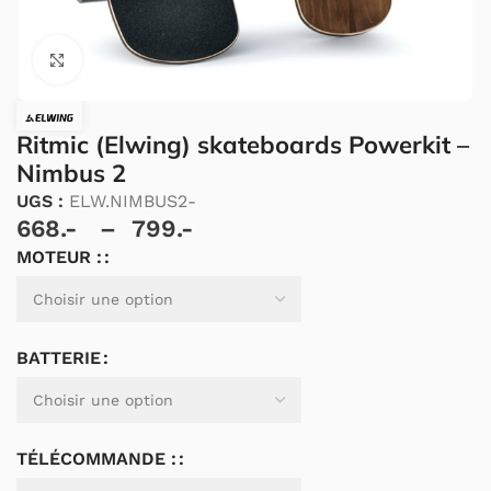
Cliquez pour agrandir.
Ritmic (Elwing) skateboards Powerkit –
Nimbus 2
UGS :
ELW.NIMBUS2-
668.-
–
799.-
MOTEUR :
Alternative:
BATTERIE
TÉLÉCOMMANDE :