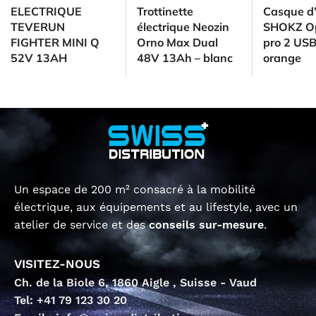
ELECTRIQUE
Trottinette
Casque d
TEVERUN
électrique Neozin
SHOKZ O
FIGHTER MINI Q
Orno Max Dual
pro 2 US
52V 13AH
48V 13Ah – blanc
orange
Un espace de 200 m² consacré à la mobilité
électrique, aux équipements et au lifestyle, avec un
atelier de service et des
conseils sur-mesure
.
VISITEZ-NOUS
Ch. de la Biole 6, 1860 Aigle , Suisse - Vaud
Tel: +41 79 123 30 20