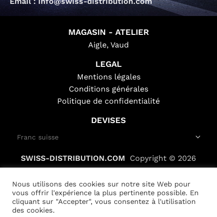
Email : info@swiss-distribution.com
MAGASIN - ATELIER
Aigle, Vaud
LEGAL
Mentions légales
Conditions générales
Politique de confidentialité
DEVISES
SWISS-DISTRIBUTION.COM
Copyright © 2026
Nous utilisons des cookies sur notre site Web pour
vous offrir l'expérience la plus pertinente possible. En
cliquant sur "Accepter", vous consentez à l'utilisation
des cookies.