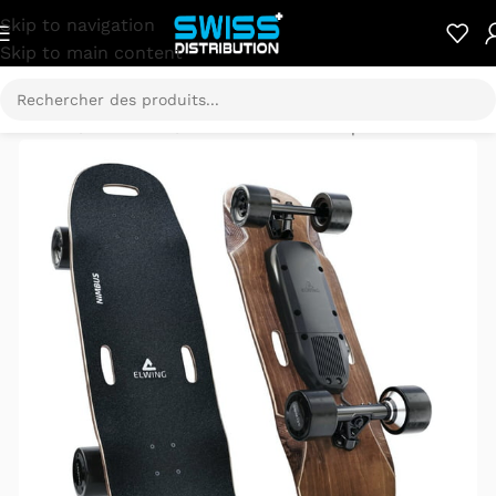
Skip to navigation
Skip to main content
Accueil
/
E-Mobilité
/
Skateboard électrique