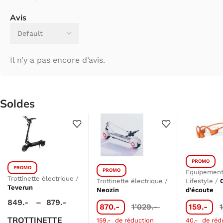
Avis
Il n’y a pas encore d’avis.
Soldes
PROMO
PROMO
PROMO
Equipement
Trottinette électrique
/
Trottinette électrique
/
Lifestyle
/
Teverun
Neozin
d'écoute
849.-
–
879.-
870.-
1'029.-
159.-
TROTTINETTE
159.-
de réduction
40.-
de réd