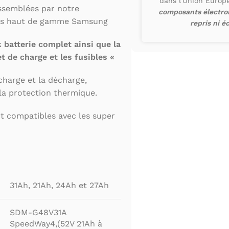
dans l'Union Euro
assemblées par notre
composants électron
ules haut de gamme Samsung
repris ni é
 batterie complet ainsi que la
t de charge et les fusibles «
charge et la décharge,
t la protection thermique.
t compatibles avec les super
31Ah, 21Ah, 24Ah et 27Ah
SDM-G48V31A
SpeedWay4,(52V 21Ah à