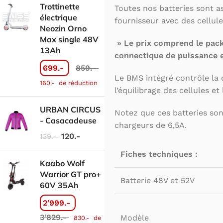
Trottinette
Toutes nos batteries sont 
électrique
fournisseur avec des cell
Neozin Orno
Max single 48V
» Le prix comprend le pack
13Ah
connectique de puissance e
699.-
859.-
Le BMS intégré contrôle la 
160.-
de réduction
l’équilibrage des cellules e
URBAN CIRCUS
Notez que ces batteries son
- Casacadeuse
chargeurs de 6,5A.
120.-
139.-
Fiches techniques :
Kaabo Wolf
Warrior GT pro+
Batterie 48V et 52V
60V 35Ah
2'999.-
3'829.-
Modèle
830.-
de