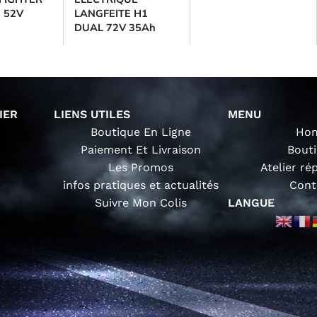
o 52V
LANGFEITE H1
DUAL 72V 35Ah
IER
LIENS UTILES
MENU
Boutique En Ligne
Ho
Paiement Et Livraison
Bout
Les Promos
Atelier ré
infos pratiques et actualités
Cont
Suivre Mon Colis
LANGUE