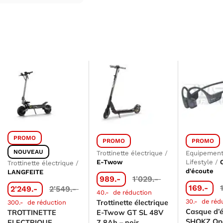
PROMO
PROMO
PROMO
NOUVEAU
Trottinette électrique
/
Equipement
E-Twow
Lifestyle
/
Trottinette électrique
/
d'écoute
LANGFEITE
989.-
1'029.-
169.-
2'249.-
2'549.-
40.-
de réduction
30.-
de réd
Trottinette électrique
300.-
de réduction
Casque d’
TROTTINETTE
E-Twow GT SL 48V
SHOKZ Op
ELECTRIQUE
7.8Ah – noir