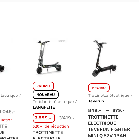
PROMO
PROMO
NOUVEAU
électrique
/
Trottinette électrique
/
Teverun
Trottinette électrique
/
LANGFEITE
849.-
–
879.-
1'049.-
TROTTINETTE
2'899.-
3'419.-
duction
ELECTRIQUE
TTE
520.-
de réduction
TEVERUN FIGHTER
UE
TROTTINETTE
MINI Q 52V 13AH
FIGHTER
ELECTRIQUE