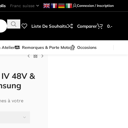
lis
Connexion / Inscription
Liste De Souhaits
Comparer
0.-
& Atelier
Remorques & Porte Moto
Occasions
 IV 48V &
msung
mes à votre