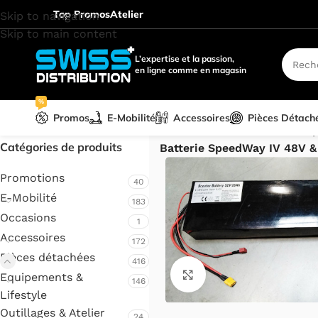
Top Promos
Atelier
Skip to navigation
Skip to main content
L’expertise et la passion,
en ligne comme en magasin
%
Promos
E-Mobilité
Accessoires
Pièces Détach
Accueil
/
Pièces détachées
/
Sp
Catégories de produits
Batterie SpeedWay IV 48V 
Promotions
40
E-Mobilité
183
Occasions
1
Accessoires
172
Pièces détachées
416
Cliquez pour agrandir.
Equipements &
146
Lifestyle
Outillages & Atelier
24