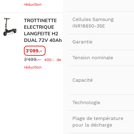
réduction
Cellules Samsung
TROTTINETTE
INR18650-35E
ELECTRIQUE
LANGFEITE H2
DUAL 72V 40Ah
Garantie
3'099.-
Tension nominale
3'499.-
400.-
de
réduction
Capacité
Technologie
Plage de température
pour la décharge