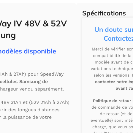
Spécifications
Way IV 48V & 52V
Un doute sur
sung
Contactez
Merci de vérifier s
modèles disponible
compatibilité de la
modèle avant de 
variations technique
 21Ah à 27Ah) pour SpeedWay
selon les versions.
 cellules Samsung de
contactez notre é
avant l'
hargeur vendu séparément.
Politique de retour 
 48V 31Ah et (52V 21Ah à 27Ah)
de commande de votr
rir des longues distances
de retour (et de
r la puissance de votre
éventuelle) sont int
charge, que vous so