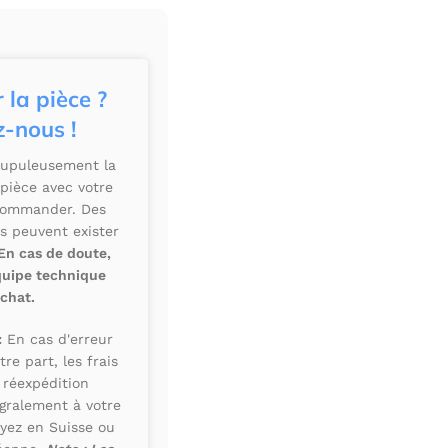
 la pièce ?
-nous !
crupuleusement la
 pièce avec votre
commander. Des
s peuvent exister
En cas de doute,
quipe technique
achat.
:
En cas d'erreur
e part, les frais
 réexpédition
égralement à votre
yez en Suisse ou