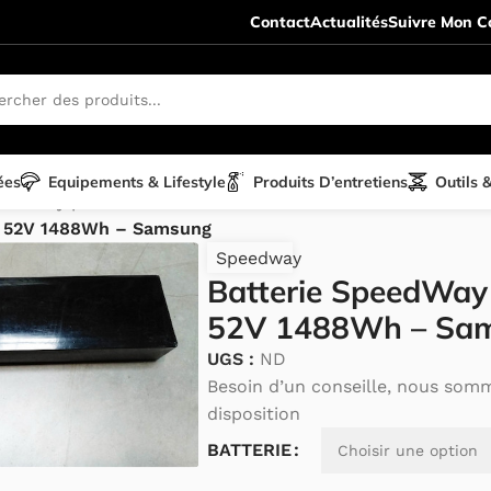
Contact
Actualités
Suivre Mon Co
ées
Equipements & Lifestyle
Produits D’entretiens
Outils 
eedway pièces détachées
/
& 52V 1488Wh – Samsung
Speedway
Batterie SpeedWay
52V 1488Wh – Sa
UGS :
ND
Besoin d’un conseille, nous som
disposition
Alternative:
BATTERIE