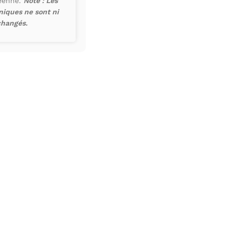
péenne.
Note : Les
iques ne sont ni
changés.