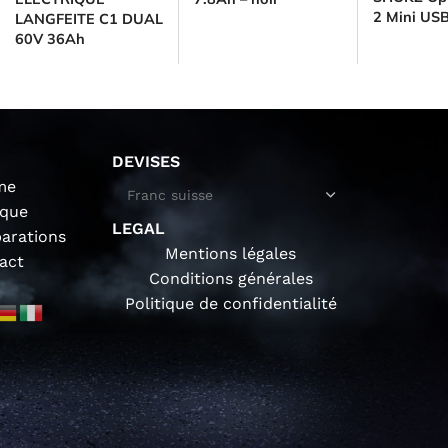
2 Mini USB
LANGFEITE C1 DUAL
60V 36Ah
DEVISES
me
ique
LEGAL
parations
Mentions légales
act
Conditions générales
Politique de confidentialité