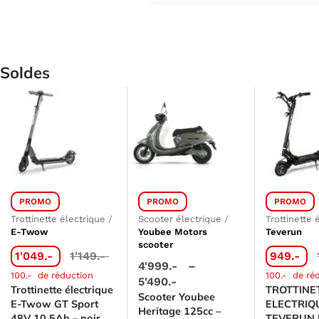
Soldes
PROMO
PROMO
PROMO
Trottinette 
Trottinette électrique
/
Scooter électrique
/
Teverun
E-Twow
Youbee Motors
scooter
949.-
1'049.-
1'149.-
4'999.-
–
100.-
de ré
100.-
de réduction
5'490.-
TROTTINE
Trottinette électrique
Scooter Youbee
ELECTRIQ
E-Twow GT Sport
Heritage 125cc –
TEVERUN 
48V 10.5Ah – noir