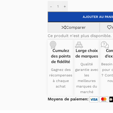
-
+
AJOUTER AU PANI
Comparer
Ce produit n'est plus disponible.
Cumulez
Large choix
Con
des points
de marques
d’ex
de fidélité
Qualité
Besoin
Gagnez des
garantie avec
pour c
récompenses
les
? Cont
à chaque
meilleures
nou
achat
marques du
marché
Moyens de paiemen: