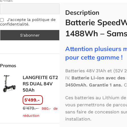
E-mail
Description
Batterie Speed
J'accepte la politique de
confidentialité.
1488Wh – Sam
Attention plusieurs 
pour cette gamme !
Promos
Batteries 48V 31Ah et (52V
LANGFEITE GT2
IV.
Batterie Li-ion avec des
RS DUAL 84V
3450mAh. Garantie 1 ans.
C
50Ah
Ces batteries au Lithium de
5'499.-
vous permettrons de parcou
6'479.-
980.-
de
sans faire de concession su
réduction
installation.