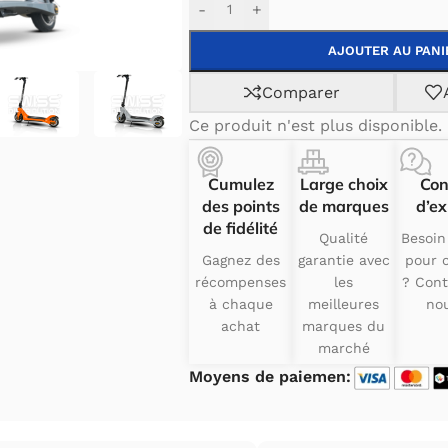
-
+
AJOUTER AU PANI
Comparer
Ce produit n'est plus disponible.
Cumulez
Large choix
Con
des points
de marques
d’ex
de fidélité
Qualité
Besoin
Gagnez des
garantie avec
pour c
récompenses
les
? Cont
à chaque
meilleures
nou
achat
marques du
marché
Moyens de paiemen: