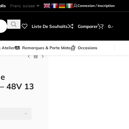
lis
Connexion / Inscription
Liste De Souhaits
Comparer
0.-
& Atelier
Remorques & Porte Moto
Occasions
ue
 – 48V 13