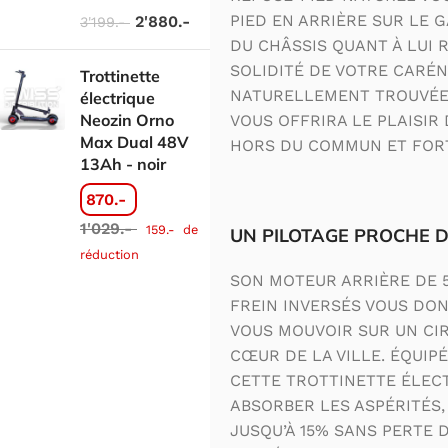
PIED EN ARRIÈRE SUR LE 
2'880.-
3'199.-
DU CHÂSSIS QUANT À LUI 
SOLIDITÉ DE VOTRE CARÉN
Trottinette
NATURELLEMENT TROUVÉE 
électrique
Neozin Orno
VOUS OFFRIRA LE PLAISIR
Max Dual 48V
HORS DU COMMUN ET FORT
13Ah - noir
870.-
1'029.-
159.-
de
UN PILOTAGE PROCHE D
réduction
SON MOTEUR ARRIÈRE DE 5
FREIN INVERSÉS VOUS DO
VOUS MOUVOIR SUR UN CIR
CŒUR DE LA VILLE. ÉQUIPÉ
CETTE TROTTINETTE ÉLEC
ABSORBER LES ASPÉRITÉS,
JUSQU’À 15% SANS PERTE 