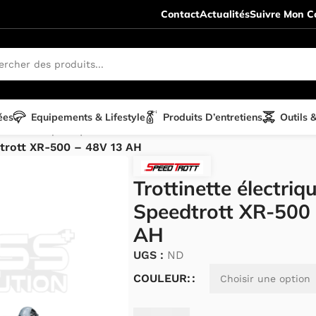
Contact
Actualités
Suivre Mon Co
ées
Equipements & Lifestyle
Produits D’entretiens
Outils 
te électrique
/
SpeedTrott
/
dtrott XR-500 – 48V 13 AH
Trottinette électriq
Speedtrott XR-500
AH
UGS :
ND
Alternative:
COULEUR: