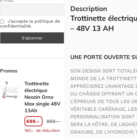
E-mail
Description
Trottinette électri
J'accepte la politique de
confidentialité.
– 48V 13 AH
UNE PORTE OUVERTE S
Promos
SON DESIGN SORT TOTALE
MONDE DE LA TROTTINETT
Trottinette
APPRÉCIEREZ L’AVANTAGE
électrique
DU CHÂSSIS OFFRANT UN C
Neozin Orno
L’ÉPREUVE DE TOUS LES O
Max single 48V
VÉRITABLE CARÉNAGE, LES
13Ah
PERSONNALISATION SONT I
699.-
859.-
SERA LA VÔTRE. DE L’ADHÉ
160.-
de réduction
GRAVURE, DE L’HYDRODIP,