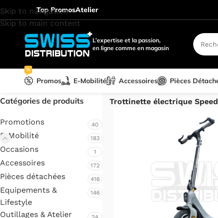
Top Promos
Atelier
Skip to navigation
Skip to main content
L’expertise et la passion,
en ligne comme en magasin
%
Promos
E-Mobilité
Accessoires
Pièces Détach
Accueil
/
E-Mobilité
/
Trottinet
Catégories de produits
Trottinette électrique Spee
Promotions
40
E-Mobilité
183
Occasions
1
Accessoires
172
Pièces détachées
416
Equipements &
146
Lifestyle
Outillages & Atelier
24