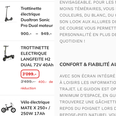
ENVISAGEABLE. POUR LES 
Trottinette
MOINS TÉMÉRAIRES, VOUS 
électrique
COULEURS, DU BLANC, DU 
Dualtron Sonic
SON LOOK AUX ALLURES D
Pro Dual moteur
DE COURSE VOUS PERMETT
900.-
–
949.-
PERSONNALITÉ EN PLUS DE
QUOTIDIEN !
TROTTINETTE
ELECTRIQUE
LANGFEITE H2
CONFORT & FIABILITÉ 
DUAL 72V 40Ah
3'099.-
AVEC SON ÉCRAN INTÉGRÉ
3'499.-
400.-
de
À LOISIRS LES INFORMATI
réduction
TRAJET. LE GUIDON EST O
MINIMUM D’ESPACE, EN GU
Vélo électrique
TROUVEREZ UNE GÂCHETT
MATE X 250+ /
REPOS DU POIGNET LORS 
250W 17Ah
REPOSE-PIED NATUREL VOU