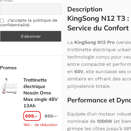
E-mail
Description
KingSong N12 T3 :
J'accepte la politique de
confidentialité.
Service du Confort
La
KingSong N12 Pro
(versio
trottinette électrique urbai
technologie conçu pour ceux
entre compacité et perform
Promos
en
60V
, elle surclasse ses 
similaire en offrant des acc
Trottinette
électrique
polyvalence totale.
Neozin Orno
Performance et Dy
Max single 48V
13Ah
Équipée d’un moteur robust
699.-
859.-
nominale de
1000W
(et bien
160.-
de réduction
grimpe les côtes jusqu’à 58%