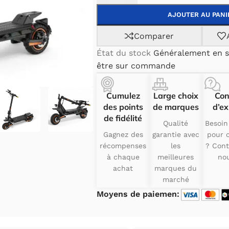
AJOUTER AU PANI
Comparer
État du stock
Généralement en s
être sur commande
Cumulez
Large choix
Con
des points
de marques
d’ex
de fidélité
Qualité
Besoin
Gagnez des
garantie avec
pour c
récompenses
les
? Cont
à chaque
meilleures
nou
achat
marques du
marché
Moyens de paiemen: