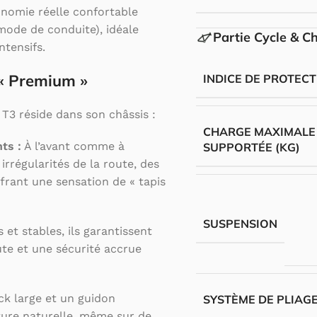
nomie réelle confortable
mode de conduite), idéale
Partie Cycle & C
ntensifs.
 « Premium »
INDICE DE PROTECTI
a T3 réside dans son châssis :
CHARGE MAXIMALE
ts :
À l’avant comme à
SUPPORTÉE (KG)
 irrégularités de la route, des
frant une sensation de « tapis
SUSPENSION
 et stables, ils garantissent
te et une sécurité accrue
k large et un guidon
SYSTÈME DE PLIAG
ure naturelle, même sur de