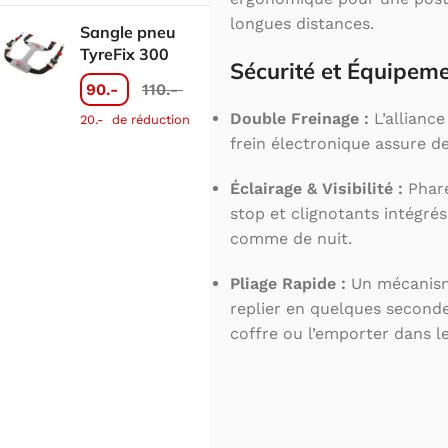
longues distances.
Sangle pneu
TyreFix 300
Sécurité et Équipem
90.-
110.-
Double Freinage :
L’alliance
20.-
de réduction
frein électronique assure de
Éclairage & Visibilité :
Phare
stop et clignotants intégrés
comme de nuit.
Pliage Rapide :
Un mécanism
replier en quelques second
coffre ou l’emporter dans l