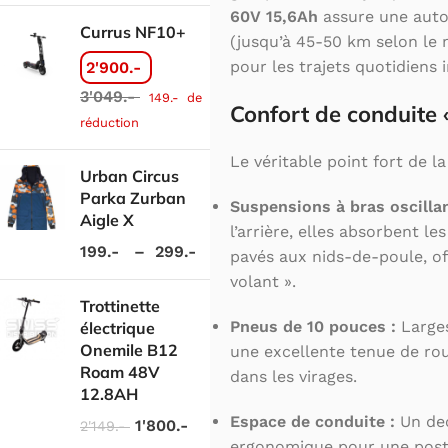
60V 15,6Ah
assure une auto
Currus NF10+
(jusqu’à 45-50 km selon le 
pour les trajets quotidiens i
2'900.-
3'049.-
149.-
de
Confort de conduite
réduction
Le véritable point fort de l
Urban Circus
Parka Zurban
Suspensions à bras oscillan
Aigle X
l’arrière, elles absorbent les
199.-
–
299.-
pavés aux nids-de-poule, of
volant ».
Trottinette
Pneus de 10 pouces :
Larges
électrique
Onemile B12
une excellente tenue de rou
Roam 48V
dans les virages.
12.8AH
Espace de conduite :
Un dec
1'800.-
2'149.-
ergonomique pour une post