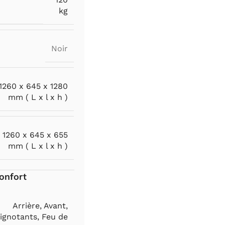
kg
Noir
1260 x 645 x 1280
mm ( L x l x h )
1260 x 645 x 655
mm ( L x l x h )
onfort
Arrière
,
Avant
,
lignotants
,
Feu de