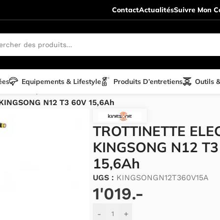
Contact
Actualités
Suivre Mon Co
ées
Equipements & Lifestyle
Produits D’entretiens
Outils 
te électrique
/
KINGSONG N12 T3 60V 15,6Ah
TROTTINETTE ELE
KINGSONG N12 T3
15,6Ah
UGS :
KINGSONGN12T360V15A
1'019.-
Alternative:
-
+