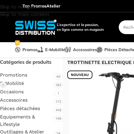
Top Promos
Atelier
Skip to navigation
Skip to main content
L’expertise et la passion,
en ligne comme en magasin
%
Promos
E-Mobilité
Accessoires
Pièces Détach
Accueil
/
E-Mobilité
/
Trottinet
Catégories de produits
TROTTINETTE ELECTRIQUE 
Promotions
NOUVEAU
40
E-Mobilité
183
Occasions
1
Accessoires
172
Pièces détachées
416
Equipements &
146
Lifestyle
Outillages & Atelier
24