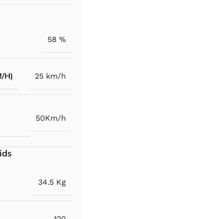
58 %
M/H)
25 km/h
50Km/h
ids
34.5 Kg
120