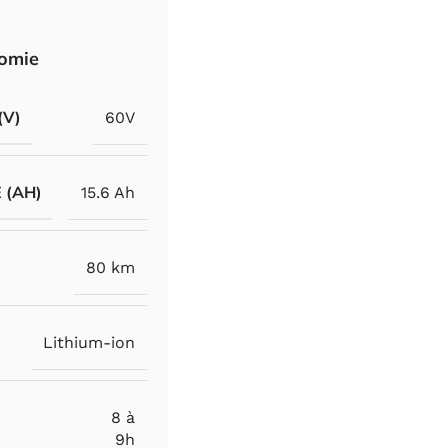
nomie
(V)
60V
 (AH)
15.6 Ah
80 km
Lithium-ion
8 à
9h