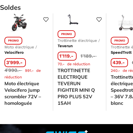
Soldes
PROMO
Trottinette électrique
/
PROMO
PROMO
Teverun
Moto électrique
/
Trottinette 
Velocifero
SpeedTrott
1'119.-
1'189.-
3'999.-
439.-
70.-
de réduction
4'990.-
TROTTINETTE
991.-
de
240.-
de ré
ELECTRIQUE
Trottinett
réduction
Moto électrique
TEVERUN
électriqu
Velocifero Jump
FIGHTER MINI Q
Speedtro
scrambler 72V –
PRO PLUS 52V
– 36V 7.8
homologuée
15AH
blanc