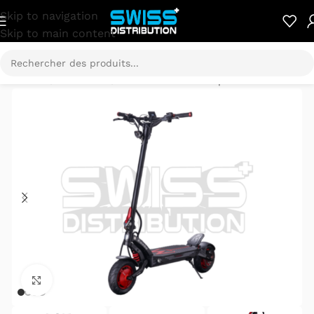
Skip to navigation
Skip to main content
Accueil
/
E-Mobilité
/
Trottinette électrique
Cliquez pour agrandir.