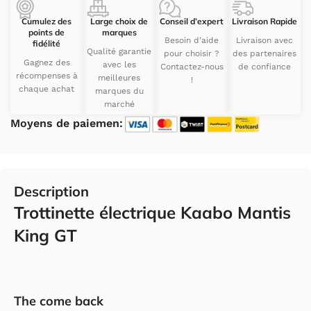
Cumulez des
Large choix de
Conseil d’expert
Livraison Rapide
points de
marques
Besoin d’aide
Livraison avec
fidélité
Qualité garantie
pour choisir ?
des partenaires
Gagnez des
avec les
Contactez-nous
de confiance
récompenses à
meilleures
!
chaque achat
marques du
marché
Moyens de paiemen:
Description
Trottinette électrique Kaabo Mantis
King GT
The come back