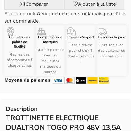
Comparer
Ajouter à la liste
État du stock
Généralement en stock mais peut être
sur commande
Cumulez des
Large choix de
Conseil d’expert
Livraison Rapide
points de
marques
Besoin d’aide
Livraison avec
fidélité
Qualité garantie
pour choisir ?
des partenaires
Gagnez des
avec les
Contactez-nous
de confiance
récompenses à
meilleures
!
chaque achat
marques du
marché
Moyens de paiemen:
Description
TROTTINETTE ELECTRIQUE
DUALTRON TOGO PRO 48V 13,5A