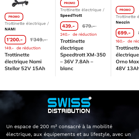
PROMO
Trottinette électrique
/
PROMO
SpeedTrott
Trottinette 
PROMO
Neozin
Trottinette électrique
/
439.-
679.-
NAMI
699.-
240.-
de réduction
1'200.-
1'349.-
Trottinette
160.-
de ré
électrique
Trottinett
149.-
de réduction
Trottinette
Speedtrott XM-350
électriqu
électrique Nami
– 36V 7.8Ah –
Orno Max 
Stellar 52V 15Ah
blanc
48V 13A
Un espace de 200 m² consacré à la mobilité
électrique, aux équipements et au lifestyle, avec un