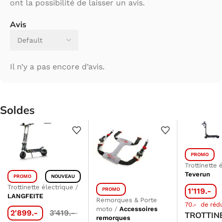
ont la possibilité de laisser un avis.
Avis
Il n’y a pas encore d’avis.
Soldes
PROMO
Trottinette 
Teverun
PROMO
NOUVEAU
Trottinette électrique
/
PROMO
1'119.-
LANGFEITE
Remorques & Porte
70.-
de réd
moto
/
Accessoires
2'899.-
3'419.-
TROTTIN
remorques