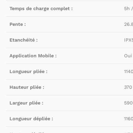
Temps de charge complet :
5h 
Pente :
26.
Etanchéité :
IPX
Application Mobile :
Oui
Longueur pliée :
114
Hauteur pliée :
37
Largeur pliée :
59
Longueur dépliée :
116