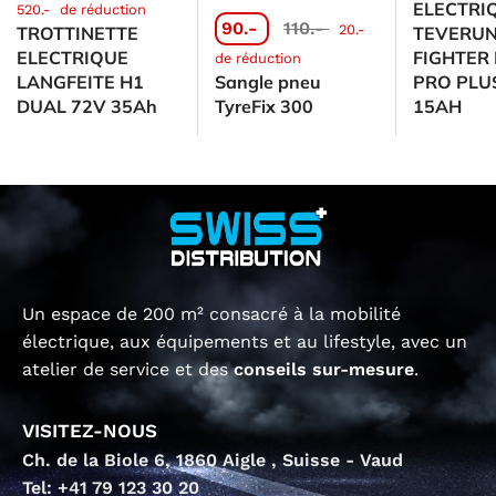
ELECTRI
520.-
de réduction
90.-
110.-
20.-
TROTTINETTE
TEVERU
ELECTRIQUE
FIGHTER 
de réduction
LANGFEITE H1
Sangle pneu
PRO PLU
DUAL 72V 35Ah
TyreFix 300
15AH
Un espace de 200 m² consacré à la mobilité
électrique, aux équipements et au lifestyle, avec un
atelier de service et des
conseils sur-mesure
.
VISITEZ-NOUS
Ch. de la Biole 6, 1860 Aigle , Suisse - Vaud
Tel: +41 79 123 30 20