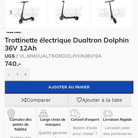
Trottinette électrique Dualtron Dolphin
36V 12Ah
UGS :
VL.MMDUALTRONDOLPHIN36V12A
740.-
Alternative:
-
+
AJOUTER AU PANIER
Comparer
Ajouter à la liste
Cumulez des
Large choix de
Conseil d’expert
Livraison Rapide
points de
marques
Besoin d’aide
Livraison avec
fidélité
Qualité garantie
pour choisir ?
des partenaires
Gagnez des