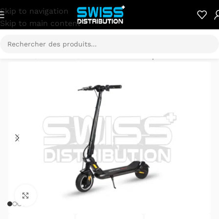
Skip to navigation
Skip to main content
Accueil
/
E-Mobilité
/
Trottinette électrique
Cliquez pour agrandir.