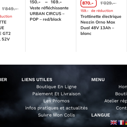
150.-
–
169.-
870.-
1'029.-
Veste réfléchissante
1'849.-
159.-
de réduction
URBAN CIRCUS –
Trottinette électrique
duction
POP – red/black
TTE
Neozin Orno Max
UE
Dual 48V 13Ah –
E GT2
blanc
L 52V
IER
LIENS UTILES
MENU
Boutique En Ligne
Ho
Paiement Et Livraison
Bout
Les Promos
Atelier ré
infos pratiques et actualités
Cont
Suivre Mon Colis
LANGUE