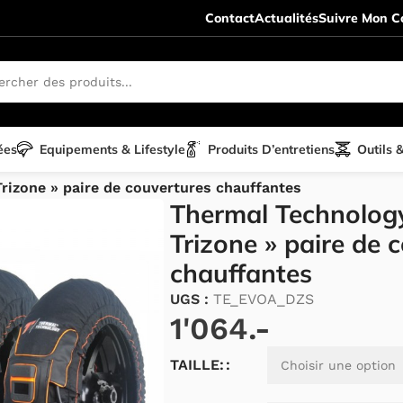
Contact
Actualités
Suivre Mon Co
ées
Equipements & Lifestyle
Produits D’entretiens
Outils 
scooter accessoires
/
rizone » paire de couvertures chauffantes
Thermal Technolog
Trizone » paire de 
chauffantes
UGS :
TE_EVOA_DZS
1'064.-
Alternative:
TAILLE: