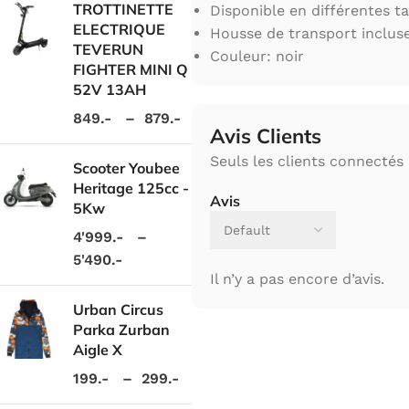
TROTTINETTE
Disponible en différentes ta
ELECTRIQUE
Housse de transport inclus
TEVERUN
Couleur: noir
FIGHTER MINI Q
52V 13AH
849.-
–
879.-
Avis Clients
Seuls les clients connectés 
Scooter Youbee
Heritage 125cc -
Avis
5Kw
4'999.-
–
5'490.-
Il n’y a pas encore d’avis.
Urban Circus
Parka Zurban
Aigle X
199.-
–
299.-