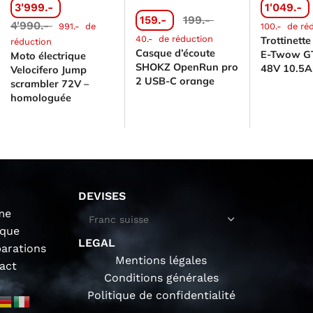
3'999.-
1'049.-
159.-
199.-
4'990.-
991.-
de
100.-
de ré
40.-
de réduction
Trottinette
réduction
Casque d’écoute
E-Twow GT
Moto électrique
SHOKZ OpenRun pro
48V 10.5Ah
Velocifero Jump
2 USB-C orange
scrambler 72V –
homologuée
DEVISES
me
ique
LEGAL
parations
Mentions légales
act
Conditions générales
Politique de confidentialité