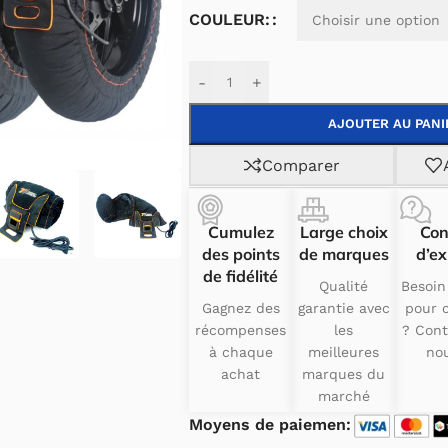
COULEUR:
-
+
AJOUTER AU PANI
Comparer
Cumulez
Large choix
Con
des points
de marques
d’ex
de fidélité
Qualité
Besoin
Gagnez des
garantie avec
pour c
récompenses
les
? Cont
à chaque
meilleures
nou
achat
marques du
marché
Moyens de paiemen: