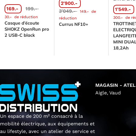
2'900.-
169.-
199.-
1'549.-
3'049.-
149.-
de
30.-
de réduction
300.-
de ré
réduction
Casque d’écoute
TROTTINE
Currus NF10+
SHOKZ OpenRun pro
ELECTRIQ
2 USB-C black
LANGFEIT
MINI DUA
18,2Ah
MAGASIN - ATEL
Aigle, Vaud
Un espace de 200 m² consacré à la
mobilité électrique, aux équipements et
au lifestyle, avec un atelier de service et