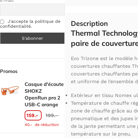
E-mail
J'accepte la politique de
Description
confidentialité.
Thermal Technolog
paire de couvertur
Evo Trizone est le modèle 
couvertures chauffantes Th
Promos
couvertures chauffantes pe
et uniforme de l’ensemble d
Casque d'écoute
SHOKZ
Extérieur en tissu Nomex ult
OpenRun pro 2
Température de chauffe régl
USB-C orange
zone de chauffe grâce au d
159.-
199.-
pneumatique et des jupes in
40.-
de réduction
de la jante permettant une 
température sur le pneu.