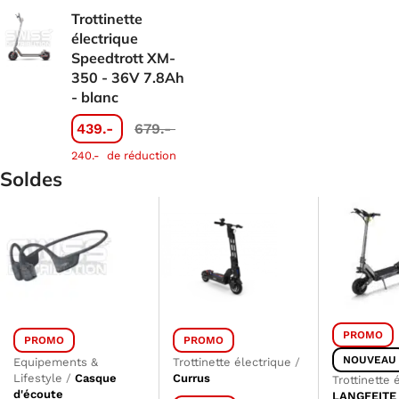
Trottinette
électrique
Speedtrott XM-
350 - 36V 7.8Ah
- blanc
439.-
679.-
240.-
de réduction
Soldes
PROMO
PROMO
PROMO
NOUVEAU
Equipements &
Trottinette électrique
/
Lifestyle
/
Casque
Currus
Trottinette 
d'écoute
LANGFEITE