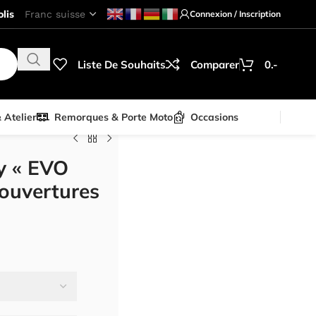
lis
Connexion / Inscription
Liste De Souhaits
Comparer
0.-
& Atelier
Remorques & Porte Moto
Occasions
y « EVO
couvertures