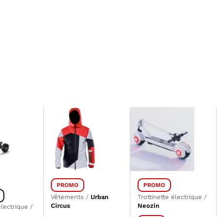
PROMO
PROMO
Vêtements
/
Urban
Trottinette électrique
/
Circus
Neozin
électrique
/