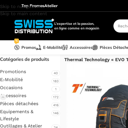
Top Promos
Atelier
Skip to navigation
Skip to main content
L’expertise et la passion,
en ligne comme en magasin
%
Promos
E-Mobilité
Accessoires
Pièces Détach
Accueil
/
Accessoires
/
Moto & 
Catégories de produits
Thermal Technology « EVO T
Promotions
40
E-Mobilité
183
Occasions
1
Accessoires
172
Pièces détachées
416
Equipements &
146
Lifestyle
Outillages & Atelier
24