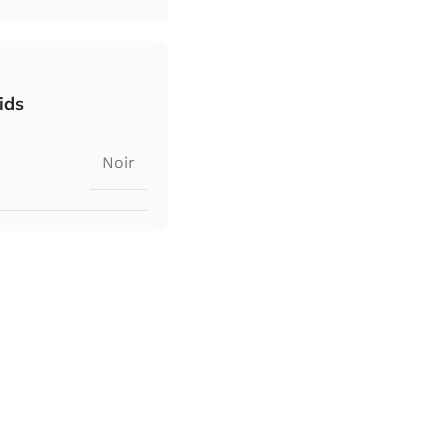
ids
Noir